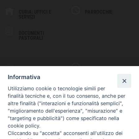
CURIA: UFFICI E
PARROCCHIE
SERVIZI
DOCUMENTI
PASTORALI
PHOTOGALLERY
VIDEOGALLERY
Informativa
Utilizziamo cookie o tecnologie simili per
finalità tecniche e, con il tuo consenso, anche per
altre finalità ("interazioni e funzionalità semplici",
S
EDE VESCOVILE
"miglioramento dell'esperienza", "misurazione" e
Piazza Wojtyla, 1
"targeting e pubblicità") come specificato nella
82032 Cerreto Sannita (BN)
cookie policy.
Cliccando su "accetta" acconsenti all'utilizzo dei
Telefax: (+39) 0824 861115