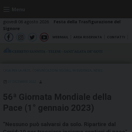
Skip
Menu
to
content
giovedì 06 agosto 2026
Festa della Trasfigurazione del
Signore
WEBMAIL
AREA RISERVATA
CONTATTI
fb
ig
tw
yt
CASA PER LA PACE
,
COMUNICAZIONI SOCIALI
,
IN EVIDENZA
,
NEWS
31 DICEMBRE 2022
56ª Giornata Mondiale della
Pace (1° gennaio 2023)
“Nessuno può salvarsi da solo. Ripartire dal
Covid-19 per tracciare insieme sentieri di pace"