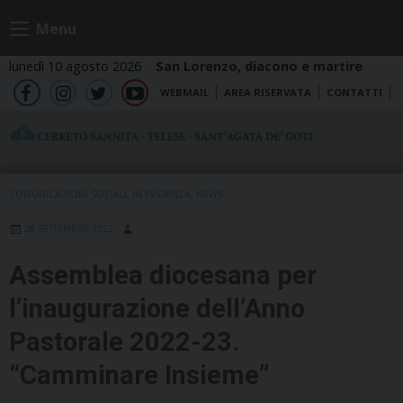
Skip
Menu
to
content
lunedì 10 agosto 2026
San Lorenzo, diacono e martire
WEBMAIL
AREA RISERVATA
CONTATTI
fb
ig
tw
yt
COMUNICAZIONI SOCIALI
,
IN EVIDENZA
,
NEWS
28 SETTEMBRE 2022
Assemblea diocesana per
l’inaugurazione dell’Anno
Pastorale 2022-23.
“Camminare Insieme”