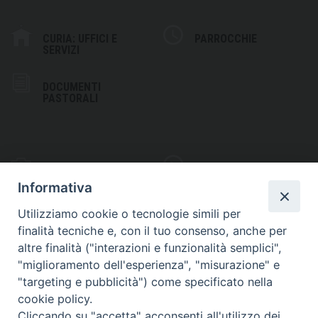
CURIA: UFFICI E
PARROCCHIE
SERVIZI
DOCUMENTI
PASTORALI
PHOTOGALLERY
VIDEOGALLERY
Informativa
Utilizziamo cookie o tecnologie simili per
finalità tecniche e, con il tuo consenso, anche per
altre finalità ("interazioni e funzionalità semplici",
S
EDE VESCOVILE
"miglioramento dell'esperienza", "misurazione" e
Piazza Wojtyla, 1
"targeting e pubblicità") come specificato nella
82032 Cerreto Sannita (BN)
cookie policy.
Cliccando su "accetta" acconsenti all'utilizzo dei