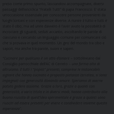
preso come primo spunto, lasciandosi accompagnare, diversi
passaggi dell’enciclica “Fratelli Tutti” di papa Francesco. E’ stata
un’occasione essenziale per conoscere persone provenienti da
luoghi lontani e con esperienze diverse. A riunire il tutto e tutti è
stato il cibo, ma ad unire davvero è l’aver avuto la possibilità di
incrociare gli sguardi, seduti accanto, ascoltando le parole di
ciascuno e cercando un linguaggio comune per comunicare ciò
che si provava in quel momento. Un giro del mondo tra cibo e
sapori, ma anche tra parole, suoni e saperi.
“Cucinare per qualcuno è un atto d’amore
– sottolineano dal
Consiglio parrocchiale dell’AC di Cerreto –
una forma alta di
altruismo. E tutti i “popoli” presenti, comprese le instancabili
signore che hanno cucinato e proposto pietanze cerretesi, si sono
impegnati con generosità donando amore. Speriamo di averne
potuto godere assieme. Grazie a loro, grazie a quanti con
generosità
, a vario titolo e in diversi modi, hanno contribuito alla
buona riuscita di quest’idea sperimentale
e grazie a quanti sono
riusciti ad essere presenti per vivere e condividere insieme questa
esperienza”
.