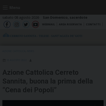
Skip
Menu
to
content
sabato 08 agosto 2026
San Domenico, sacerdote
WEBMAIL
AREA RISERVATA
CONTATTI
fb
ig
tw
yt
AZIONE CATTOLICA
,
NEWS
10 AGOSTO 2022
Azione Cattolica Cerreto
Sannita, buona la prima della
“Cena dei Popoli”