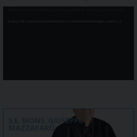
Video
Media error: Format(s) not supported or source(s) not found
Player
Scarica il file: https://www.romefamily2022.com/assets/media/famiglia_it.mp4?_=1
S.E. MONS. GIUSEPPE
MAZZAFARO