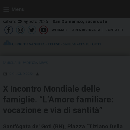
Skip
Menu
to
content
sabato 08 agosto 2026
San Domenico, sacerdote
WEBMAIL
AREA RISERVATA
CONTATTI
fb
ig
tw
yt
FAMIGLIA
,
IN EVIDENZA
,
NEWS
10 GIUGNO 2022
X Incontro Mondiale delle
famiglie. “L’Amore familiare:
vocazione e via di santità”
Sant'Agata de' Goti (BN), Piazza “Tiziano Della