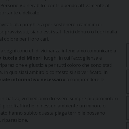
le Persone Vulnerabili e contribuendo attivamente al
ortante e delicato.
vitati alla preghiera per sostenere i cammini di
opravvissuti, siano essi stati feriti dentro o fuori dalla
l dolore per i loro cari.
a segni concreti di vicinanza intendiamo comunicare a
a tutela dei Minori
; luoghi in cui l’accoglienza e
parazione e giustizia per tutti coloro che sono stati
a, in qualsiasi ambito o contesto si sia verificato.
In
riale informativo necessario
a comprendere le
 iniziativa, vi chiediamo di essere sempre più promotori
più piccoli affinché in nessun ambiente un minore o
sato hanno subito questa piaga terribile possano
, riparazione.