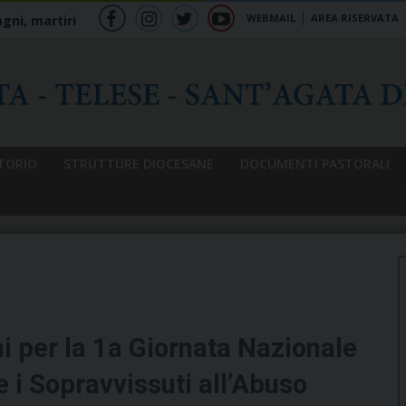
WEBMAIL
AREA RISERVATA
gni, martiri
f
ig
tw
yt
b
TORIO
STRUTTURE DIOCESANE
DOCUMENTI PASTORALI
i per la 1a Giornata Nazionale
e i Sopravvissuti all’Abuso