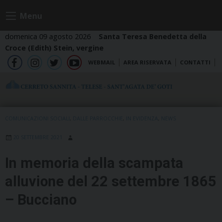
Skip
Menu
to
content
domenica 09 agosto 2026
Santa Teresa Benedetta della
Croce (Edith) Stein, vergine
WEBMAIL
AREA RISERVATA
CONTATTI
fb
ig
tw
yt
COMUNICAZIONI SOCIALI
,
DALLE PARROCCHIE
,
IN EVIDENZA
,
NEWS
20 SETTEMBRE 2021
In memoria della scampata
alluvione del 22 settembre 1865
– Bucciano