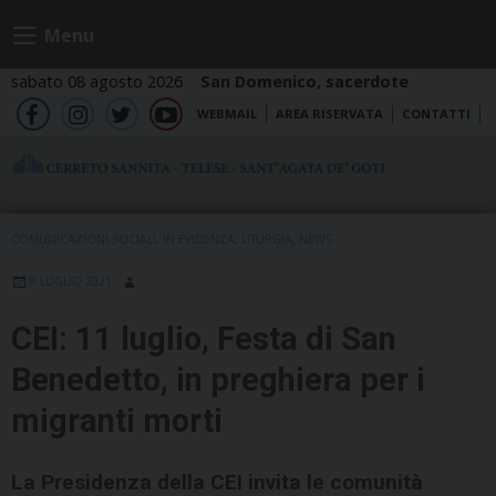
Skip
Menu
to
content
sabato 08 agosto 2026
San Domenico, sacerdote
WEBMAIL
AREA RISERVATA
CONTATTI
fb
ig
tw
yt
COMUNICAZIONI SOCIALI
,
IN EVIDENZA
,
LITURGIA
,
NEWS
9 LUGLIO 2021
CEI: 11 luglio, Festa di San
Benedetto, in preghiera per i
migranti morti
La Presidenza della CEI invita le comunità