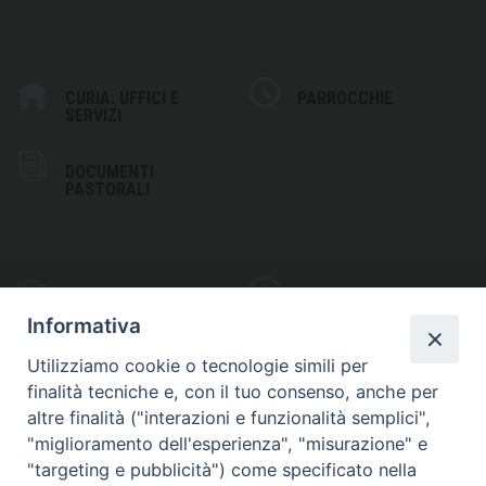
CURIA: UFFICI E
PARROCCHIE
SERVIZI
DOCUMENTI
PASTORALI
PHOTOGALLERY
VIDEOGALLERY
Informativa
Utilizziamo cookie o tecnologie simili per
finalità tecniche e, con il tuo consenso, anche per
altre finalità ("interazioni e funzionalità semplici",
S
EDE VESCOVILE
"miglioramento dell'esperienza", "misurazione" e
Piazza Wojtyla, 1
"targeting e pubblicità") come specificato nella