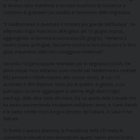
le diverse rotte marittime e terrestri scuotono le coscienze e
chiedono di guardare con lucidità al fenomeno delle migrazioni.
“Il Mediterraneo è diventato il cimitero più grande dell’Europa”, ha
affermato Papa Francesco all’Angelus del 13 giugno scorso,
aggiungendo la domenica successiva (20 giugno): “Apriamo il
nostro cuore ai rifugiati; facciamo nostre le loro tristezze e le loro
gioie; impariamo dalla loro coraggiosa resilienza!”.
Secondo l’Organizzazione Mondiale per le Migrazioni (OIM), nei
primi cinque mesi dell’anno sono morte nel Mediterraneo centrale
632 persone (+200% rispetto allo scorso anno), di cui 173
accertate e 459 disperse. Sono più di quattro al giorno, a cui
purtroppo occorre aggiungere le vittime degli ultimi tragici
naufragi, delle altre rotte del mare, tra cui quella delle Canarie che
ha avuto una tremenda escalation nell’ultimo anno, e i tanti fratelli
e le tante sorelle morti lungo il deserto del Sahara, in Libia o nei
Balcani.
Di fronte a questo dramma, la Presidenza della CEI invita le
comunità ecclesiali a non dimenticare quanti hanno perso la loro