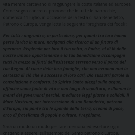
vita mentre cercavano di raggiungere le coste italiane ed europee.
Come segno concreto, propone che in tutte le parrocchie,
domenica 11 luglio, in occasione della festa di San Benedetto,
Patrono d’Europa, venga letta la seguente “preghiera dei fedeli”:
Per tutti i migranti e, in particolare, per quanti tra loro hanno
perso la vita in mare, naviganti alla ricerca di un futuro di
speranza. Risplenda per loro il tuo volto, o Padre, al di là delle
nostre umane appartenenze e la tua benedizione accompagni
tutti in mezzo ai flutti dell’esistenza terrena verso il porto del
tuo Regno. Al cuore delle loro famiglie, che non avranno mai la
certezza di ciò che è successo ai loro cari, Dio sussurri parole di
consolazione e conforto. Lo Spirito Santo aleggi sulle acque,
affinché siano fonte di vita e non luogo di sepoltura, e illumini le
menti dei governanti perché, mediante leggi giuste e solidali, il
Mare Nostrum, per intercessione di san Benedetto, patrono
d’Europa, sia ponte tra le sponde della terra, oceano di pace,
arco di fratellanza di popoli e culture. Preghiamo.
Sarà un modo un modo per fare memoria ed esortare ogni
cristiano a essere, sull’esempio del Santo patrono d’Europa,