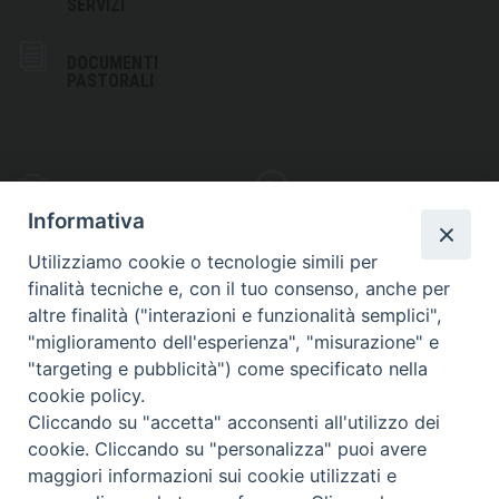
SERVIZI
DOCUMENTI
PASTORALI
PHOTOGALLERY
VIDEOGALLERY
Informativa
Utilizziamo cookie o tecnologie simili per
finalità tecniche e, con il tuo consenso, anche per
altre finalità ("interazioni e funzionalità semplici",
S
EDE VESCOVILE
"miglioramento dell'esperienza", "misurazione" e
Piazza Wojtyla, 1
"targeting e pubblicità") come specificato nella
82032 Cerreto Sannita (BN)
cookie policy.
Cliccando su "accetta" acconsenti all'utilizzo dei
Telefax: (+39) 0824 861115
cookie. Cliccando su "personalizza" puoi avere
Email: info@diocesicerreto.it
maggiori informazioni sui cookie utilizzati e