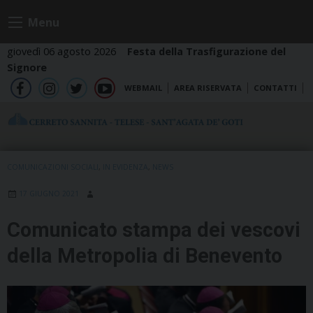
Skip
Menu
to
content
giovedì 06 agosto 2026
Festa della Trasfigurazione del
Signore
WEBMAIL
AREA RISERVATA
CONTATTI
fb
ig
tw
yt
COMUNICAZIONI SOCIALI
,
IN EVIDENZA
,
NEWS
17 GIUGNO 2021
Comunicato stampa dei vescovi
della Metropolia di Benevento