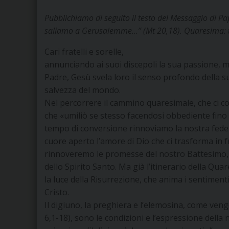
Pubblichiamo di seguito il testo del Messaggio di P
saliamo a Gerusalemme…” (Mt 20,18). Quaresima: t
Cari fratelli e sorelle,
annunciando ai suoi discepoli la sua passione, 
Padre, Gesù svela loro il senso profondo della su
salvezza del mondo.
Nel percorrere il cammino quaresimale, che ci co
che «umiliò se stesso facendosi obbediente fino a
tempo di conversione rinnoviamo la nostra fede, 
cuore aperto l’amore di Dio che ci trasforma in fr
rinnoveremo le promesse del nostro Battesimo, 
dello Spirito Santo. Ma già l’itinerario della Qua
la luce della Risurrezione, che anima i sentimenti
Cristo.
Il digiuno, la preghiera e l’elemosina, come ven
6,1-18), sono le condizioni e l’espressione della 