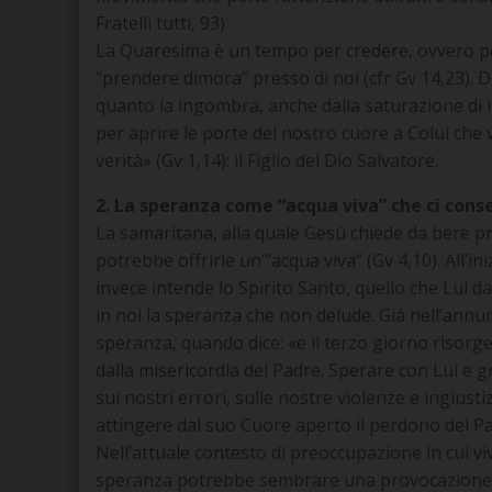
Fratelli tutti, 93).
La Quaresima è un tempo per credere, ovvero per 
“prendere dimora” presso di noi (cfr Gv 14,23). D
quanto la ingombra, anche dalla saturazione di i
per aprire le porte del nostro cuore a Colui che 
verità» (Gv 1,14): il Figlio del Dio Salvatore.
2. La speranza come “acqua viva” che ci cons
La samaritana, alla quale Gesù chiede da bere p
potrebbe offrirle un’“acqua viva” (Gv 4,10). All’i
invece intende lo Spirito Santo, quello che Lui
in noi la speranza che non delude. Già nell’ann
speranza, quando dice: «e il terzo giorno risorge
dalla misericordia del Padre. Sperare con Lui e gr
sui nostri errori, sulle nostre violenze e ingiusti
attingere dal suo Cuore aperto il perdono del Pa
Nell’attuale contesto di preoccupazione in cui viv
speranza potrebbe sembrare una provocazione. I