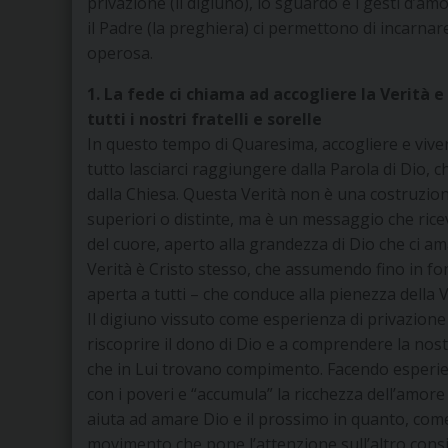
privazione (il digiuno), lo sguardo e i gesti d’amo
il Padre (la preghiera) ci permettono di incarnar
operosa.
1. La fede ci chiama ad accogliere la Verità 
tutti i nostri fratelli e sorelle
In questo tempo di Quaresima, accogliere e vivere
tutto lasciarci raggiungere dalla Parola di Dio, 
dalla Chiesa. Questa Verità non è una costruzione
superiori o distinte, ma è un messaggio che ric
del cuore, aperto alla grandezza di Dio che ci 
Verità è Cristo stesso, che assumendo fino in fo
aperta a tutti – che conduce alla pienezza della V
Il digiuno vissuto come esperienza di privazione 
riscoprire il dono di Dio e a comprendere la nos
che in Lui trovano compimento. Facendo esperien
con i poveri e “accumula” la ricchezza dell’amore 
aiuta ad amare Dio e il prossimo in quanto, co
movimento che pone l’attenzione sull’altro consi