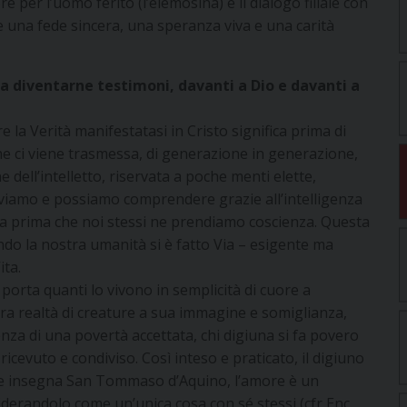
re per l’uomo ferito (l’elemosina) e il dialogo filiale con
e una fede sincera, una speranza viva e una carità
e a diventarne testimoni, davanti a Dio e davanti a
 la Verità manifestatasi in Cristo significa prima di
che ci viene trasmessa, di generazione in generazione,
 dell’intelletto, riservata a poche menti elette,
eviamo e possiamo comprendere grazie all’intelligenza
ama prima che noi stessi ne prendiamo coscienza. Questa
ndo la nostra umanità si è fatto Via – esigente ma
ita.
porta quanti lo vivono in semplicità di cuore a
tra realtà di creature a sua immagine e somiglianza,
za di una povertà accettata, chi digiuna si fa povero
ricevuto e condiviso. Così inteso e praticato, il digiuno
me insegna San Tommaso d’Aquino, l’amore è un
derandolo come un’unica cosa con sé stessi (cfr Enc.