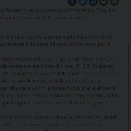
apa Francesco per la Quaresima 2021 sul tema: “Ecco, noi
empo per rinnovare fede, speranza e carità.
morte e risurrezione, a compimento della volontà del
a missione e li chiama ad associarsi ad essa, per la
nduce verso le celebrazioni pasquali, ricordiamo Colui
lla morte e a una morte di croce» (Fil 2,8). In questo
attingiamo l’“acqua viva” della speranza e riceviamo a
atelli e sorelle in Cristo. Nella notte di Pasqua
per rinascere uomini e donne nuovi, grazie all’opera
resima, come l’intero cammino cristiano, sta tutto sotto
, gli atteggiamenti e le scelte di chi vuole seguire
gono presentati da Gesù nella sua predicazione (cfr Mt
nostra conversione. La via della povertà e della