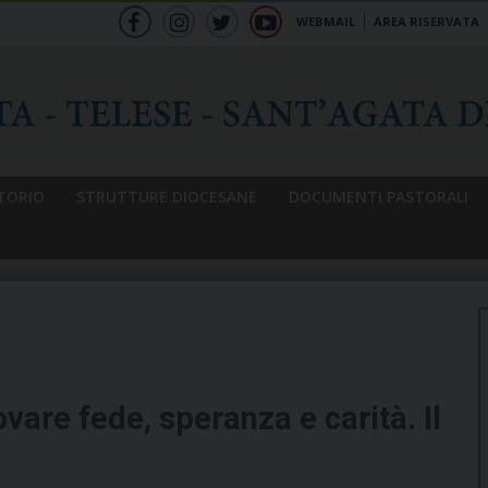
WEBMAIL
AREA RISERVATA
f
ig
tw
yt
b
TORIO
STRUTTURE DIOCESANE
DOCUMENTI PASTORALI
are fede, speranza e carità. Il