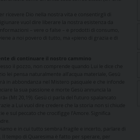
ricevere Dio nella nostra vita e consentirgli di
igiunare vuol dire liberare la nostra esistenza da
nformazioni – vere o false – e prodotti di consumo,
viene a noi povero di tutto, ma «pieno di grazia e di
ente di continuare il nostro cammino
resso il pozzo, non comprende quando Lui le dice che
nizio lei pensa naturalmente all’acqua materiale, Gesù
 darà in abbondanza nel Mistero pasquale e che infonde
unciare la sua passione e morte Gesù annuncia la
rà» (Mt 20,19). Gesù ci parla del futuro spalancato
azie a Lui vuol dire credere che la storia non si chiude
zie e sul peccato che crocifigge l’Amore. Significa
dre.
iamo e in cui tutto sembra fragile e incerto, parlare di
l tempo di Quaresima è fatto per sperare, per