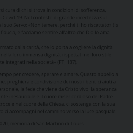
 cura di chi si trova in condizioni di sofferenza,
Covid-19. Nel contesto di grande incertezza sul
al suo Servo: «Non temere, perché ti ho riscattato» (Is
 fiducia, e facciamo sentire all’altro che Dio lo ama
mato dalla carità, che lo porta a cogliere la dignità
 nella loro immensa dignità, rispettati nel loro stile
e integrati nella società» (FT, 187).
un tempo per credere, sperare e amare. Questo appello a
 preghiera e condivisione dei nostri beni, ci aiuti a
rsonale, la fede che viene da Cristo vivo, la speranza
fonte inesauribile è il cuore misericordioso del Padre.
croce e nel cuore della Chiesa, ci sostenga con la sua
to ci accompagni nel cammino verso la luce pasquale.
020, memoria di San Martino di Tours