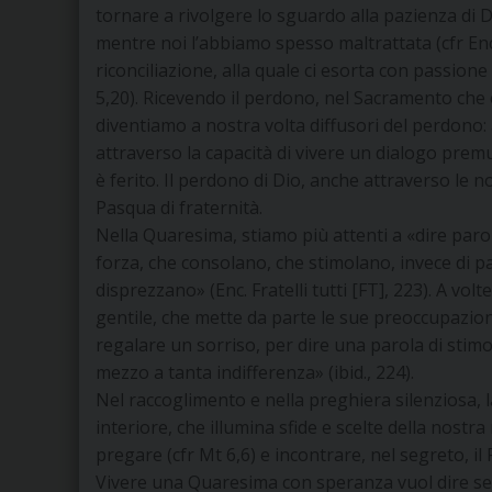
tornare a rivolgere lo sguardo alla pazienza di 
mentre noi l’abbiamo spesso maltrattata (cfr Enc.
riconciliazione, alla quale ci esorta con passione
5,20). Ricevendo il perdono, nel Sacramento che 
diventiamo a nostra volta diffusori del perdono: 
attraverso la capacità di vivere un dialogo pr
è ferito. Il perdono di Dio, anche attraverso le n
Pasqua di fraternità.
Nella Quaresima, stiamo più attenti a «dire par
forza, che consolano, che stimolano, invece di pa
disprezzano» (Enc. Fratelli tutti [FT], 223). A v
gentile, che mette da parte le sue preoccupazion
regalare un sorriso, per dire una parola di stimo
mezzo a tanta indifferenza» (ibid., 224).
Nel raccoglimento e nella preghiera silenziosa, 
interiore, che illumina sfide e scelte della nost
pregare (cfr Mt 6,6) e incontrare, nel segreto, il
Vivere una Quaresima con speranza vuol dire sen