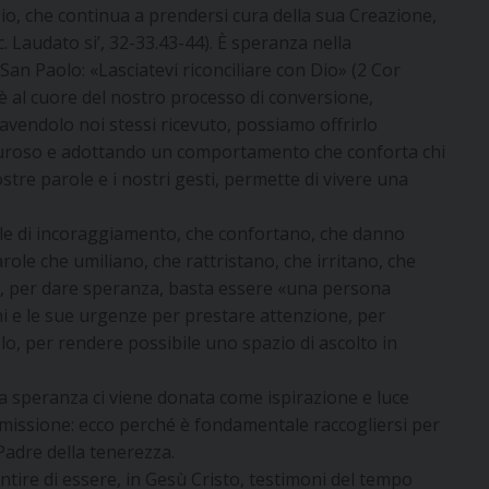
Dio, che continua a prendersi cura della sua Creazione,
 Laudato si’, 32-33.43-44). È speranza nella
 San Paolo: «Lasciatevi riconciliare con Dio» (2 Cor
è al cuore del nostro processo di conversione,
avendolo noi stessi ricevuto, possiamo offrirlo
emuroso e adottando un comportamento che conforta chi
ostre parole e i nostri gesti, permette di vivere una
ole di incoraggiamento, che confortano, che danno
role che umiliano, che rattristano, che irritano, che
olte, per dare speranza, basta essere «una persona
i e le sue urgenze per prestare attenzione, per
lo, per rendere possibile uno spazio di ascolto in
la speranza ci viene donata come ispirazione e luce
ra missione: ecco perché è fondamentale raccogliersi per
 Padre della tenerezza.
tire di essere, in Gesù Cristo, testimoni del tempo