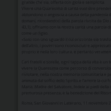
grande che sia, offerta con gioia e semplicità.
Vivere una Quaresima di carità vuol dire prendersi
abbandono o angoscia a causa della pandemia di 
domani, ricordandoci della parola rivolta da Dio 
43,1), offriamo con la nostra carità una parola di
come un figlio.
«Solo con uno sguardo il cui orizzonte sia trasfor
dell’altro, i poveri sono riconosciuti e apprezzati
proprio e nella loro cultura, e pertanto verament
Cari fratelli e sorelle, ogni tappa della vita è 
vivere la Quaresima come percorso di conversione,
rivisitare, nella nostra memoria comunitaria e pe
animata dal soffio dello Spirito e l’amore la cui 
Maria, Madre del Salvatore, fedele ai piedi della 
premurosa presenza, e la benedizione del Risor
Roma, San Giovanni in Laterano, 11 novembre 2