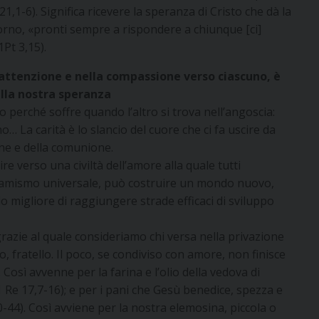
21,1-6). Significa ricevere la speranza di Cristo che dà la
giorno, «pronti sempre a rispondere a chiunque [ci]
Pt 3,15).
ll’attenzione e nella compassione verso ciascuno, è
ella nostra speranza
cco perché soffre quando l’altro si trova nell’angoscia:
… La carità è lo slancio del cuore che ci fa uscire da
ione e della comunione.
re verso una civiltà dell’amore alla quale tutti
dinamismo universale, può costruire un mondo nuovo,
o migliore di raggiungere strade efficaci di sviluppo
grazie al quale consideriamo chi versa nella privazione
 fratello. Il poco, se condiviso con amore, non finisce
à. Così avvenne per la farina e l’olio della vedova di
r 1 Re 17,7-16); e per i pani che Gesù benedice, spezza e
,30-44). Così avviene per la nostra elemosina, piccola o