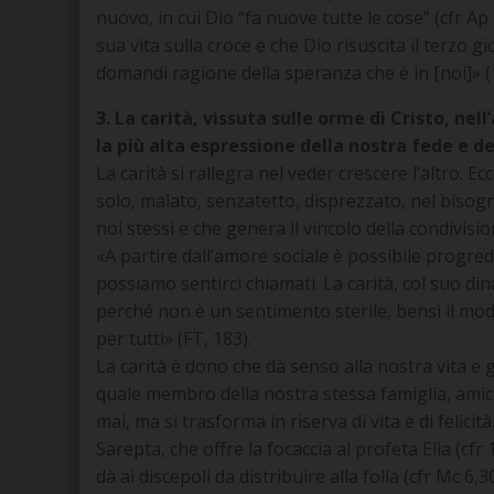
nuovo, in cui Dio “fa nuove tutte le cose” (cfr Ap 
sua vita sulla croce e che Dio risuscita il terzo 
domandi ragione della speranza che è in [noi]» (1
3. La carità, vissuta sulle orme di Cristo, ne
la più alta espressione della nostra fede e d
La carità si rallegra nel veder crescere l’altro. E
solo, malato, senzatetto, disprezzato, nel bisogno
noi stessi e che genera il vincolo della condivis
«A partire dall’amore sociale è possibile progredi
possiamo sentirci chiamati. La carità, col suo 
perché non è un sentimento sterile, bensì il mod
per tutti» (FT, 183).
La carità è dono che dà senso alla nostra vita e 
quale membro della nostra stessa famiglia, amico,
mai, ma si trasforma in riserva di vita e di felicit
Sarepta, che offre la focaccia al profeta Elia (cf
dà ai discepoli da distribuire alla folla (cfr Mc 6