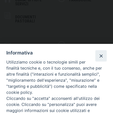
SERVIZI
DOCUMENTI
PASTORALI
PHOTOGALLERY
VIDEOGALLERY
Informativa
Utilizziamo cookie o tecnologie simili per
finalità tecniche e, con il tuo consenso, anche per
altre finalità ("interazioni e funzionalità semplici",
S
EDE VESCOVILE
"miglioramento dell'esperienza", "misurazione" e
Piazza Wojtyla, 1
"targeting e pubblicità") come specificato nella
82032 Cerreto Sannita (BN)
cookie policy.
Cliccando su "accetta" acconsenti all'utilizzo dei
Telefax: (+39) 0824 861115
cookie. Cliccando su "personalizza" puoi avere
Email: info@diocesicerreto.it
maggiori informazioni sui cookie utilizzati e