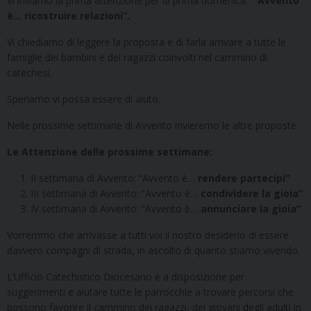
Vi inviamo la prima attenzione per la prima domenica:
“Avvento
è… ricostruire relazioni”.
Vi chiediamo di leggere la proposta e di farla arrivare a tutte le
famiglie dei bambini e dei ragazzi coinvolti nel cammino di
catechesi.
Speriamo vi possa essere di aiuto.
Nelle prossime settimane di Avvento invieremo le altre proposte.
Le Attenzione delle prossime settimane:
II settimana di Avvento: “Avvento è…
rendere partecipi”
III settimana di Avvento: “Avvento è…
condividere la gioia”
IV settimana di Avvento: “Avvento è…
annunciare la gioia”
Vorremmo che arrivasse a tutti voi il nostro desiderio di essere
davvero compagni di strada, in ascolto di quanto stiamo vivendo.
L’Ufficio Catechistico Diocesano è a disposizione per
suggerimenti e aiutare tutte le parrocchie a trovare percorsi che
possono favorire il cammino dei ragazzi, dei giovani degli adulti in