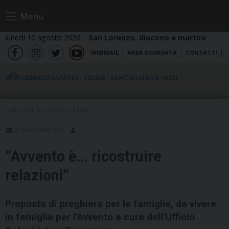
Skip
Menu
to
content
lunedì 10 agosto 2026
San Lorenzo, diacono e martire
WEBMAIL
AREA RISERVATA
CONTATTI
fb
ig
tw
yt
CATECHESI
,
IN EVIDENZA
,
NEWS
25 NOVEMBRE 2020
“Avvento è… ricostruire
relazioni”
Proposta di preghiera per le famiglie, da vivere
in famiglia per l'Avvento a cura dell'Ufficio