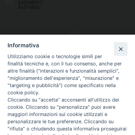
DOCUMENTI
PASTORALI
PHOTOGALLERY
VIDEOGALLERY
Informativa
Utilizziamo cookie o tecnologie simili per
finalità tecniche e, con il tuo consenso, anche per
altre finalità ("interazioni e funzionalità semplici",
S
EDE VESCOVILE
"miglioramento dell'esperienza", "misurazione" e
Piazza Wojtyla, 1
"targeting e pubblicità") come specificato nella
82032 Cerreto Sannita (BN)
cookie policy.
Cliccando su "accetta" acconsenti all'utilizzo dei
Telefax: (+39) 0824 861115
cookie. Cliccando su "personalizza" puoi avere
Email: info@diocesicerreto.it
maggiori informazioni sui cookie utilizzati e
personalizzare le tue preferenze. Cliccando su
"rifiuta" o chiudendo questa informativa proseguirai