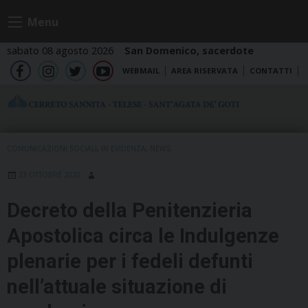
Skip
Menu
to
content
sabato 08 agosto 2026
San Domenico, sacerdote
WEBMAIL
AREA RISERVATA
CONTATTI
fb
ig
tw
yt
COMUNICAZIONI SOCIALI
,
IN EVIDENZA
,
NEWS
23 OTTOBRE 2020
Decreto della Penitenzieria
Apostolica circa le Indulgenze
plenarie per i fedeli defunti
nell’attuale situazione di