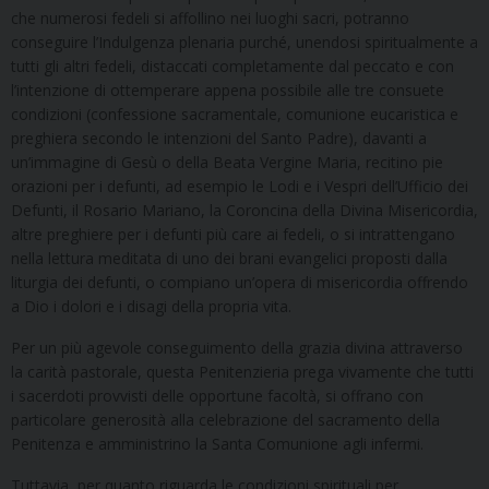
che numerosi fedeli si affollino nei luoghi sacri, potranno
conseguire l’Indulgenza plenaria purché, unendosi spiritualmente a
tutti gli altri fedeli, distaccati completamente dal peccato e con
l’intenzione di ottemperare appena possibile alle tre consuete
condizioni (confessione sacramentale, comunione eucaristica e
preghiera secondo le intenzioni del Santo Padre), davanti a
un’immagine di Gesù o della Beata Vergine Maria, recitino pie
orazioni per i defunti, ad esempio le Lodi e i Vespri dell’Ufficio dei
Defunti, il Rosario Mariano, la Coroncina della Divina Misericordia,
altre preghiere per i defunti più care ai fedeli, o si intrattengano
nella lettura meditata di uno dei brani evangelici proposti dalla
liturgia dei defunti, o compiano un’opera di misericordia offrendo
a Dio i dolori e i disagi della propria vita.
Per un più agevole conseguimento della grazia divina attraverso
la carità pastorale, questa Penitenzieria prega vivamente che tutti
i sacerdoti provvisti delle opportune facoltà, si offrano con
particolare generosità alla celebrazione del sacramento della
Penitenza e amministrino la Santa Comunione agli infermi.
Tuttavia, per quanto riguarda le condizioni spirituali per