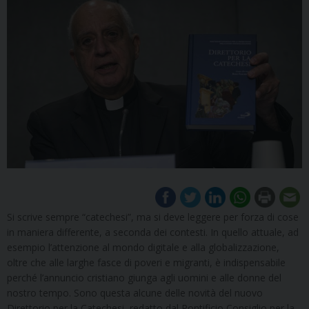
Si scrive sempre “catechesi”, ma si deve leggere per forza di cose
in maniera differente, a seconda dei contesti. In quello attuale, ad
esempio l’attenzione al mondo digitale e alla globalizzazione,
oltre che alle larghe fasce di poveri e migranti, è indispensabile
perché l’annuncio cristiano giunga agli uomini e alle donne del
nostro tempo. Sono questa alcune delle novità del nuovo
Direttorio per la Catechesi, redatto dal Pontificio Consiglio per la