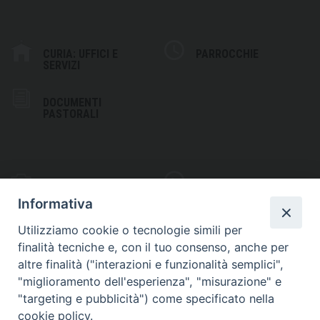
CURIA: UFFICI E
PARROCCHIE
SERVIZI
DOCUMENTI
PASTORALI
PHOTOGALLERY
VIDEOGALLERY
Informativa
Utilizziamo cookie o tecnologie simili per
finalità tecniche e, con il tuo consenso, anche per
altre finalità ("interazioni e funzionalità semplici",
S
EDE VESCOVILE
"miglioramento dell'esperienza", "misurazione" e
Piazza Wojtyla, 1
"targeting e pubblicità") come specificato nella
82032 Cerreto Sannita (BN)
cookie policy.