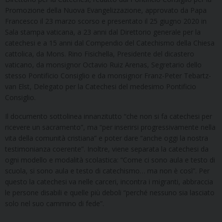
Promozione della Nuova Evangelizzazione, approvato da Papa
Francesco il 23 marzo scorso e presentato il 25 giugno 2020 in
Sala stampa vaticana, a 23 anni dal Direttorio generale per la
catechesi e a 15 anni dal Compendio del Catechismo della Chiesa
cattolica, da Mons. Rino Fisichella, Presidente del dicastero
vaticano, da monsignor Octavio Ruiz Arenas, Segretario dello
stesso Pontificio Consiglio e da monsignor Franz-Peter Tebartz-
van Elst, Delegato per la Catechesi del medesimo Pontificio
Consiglio.
Il documento sottolinea innanzitutto “che non si fa catechesi per
ricevere un sacramento”, ma “per inserirsi progressivamente nella
vita della comunità cristiana” e poter dare “anche oggi la nostra
testimonianza coerente”. Inoltre, viene separata la catechesi da
ogni modello e modalità scolastica: “Come ci sono aula e testo di
scuola, si sono aula e testo di catechismo… ma non è così”. Per
questo la catechesi va nelle carceri, incontra i migranti, abbraccia
le persone disabili e quelle più deboli “perché nessuno sia lasciato
solo nel suo cammino di fede”.