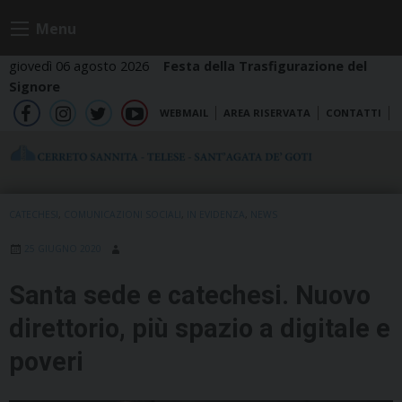
Skip
Menu
to
content
giovedì 06 agosto 2026
Festa della Trasfigurazione del
Signore
WEBMAIL
AREA RISERVATA
CONTATTI
fb
ig
tw
yt
CATECHESI
,
COMUNICAZIONI SOCIALI
,
IN EVIDENZA
,
NEWS
25 GIUGNO 2020
Santa sede e catechesi. Nuovo
direttorio, più spazio a digitale e
poveri