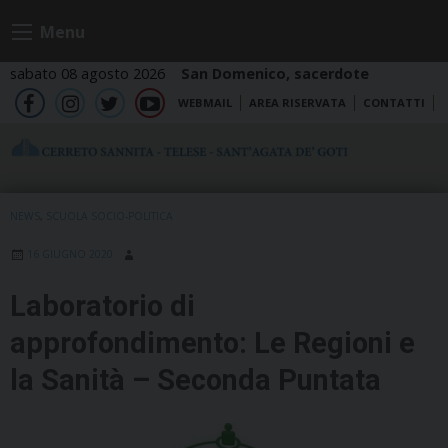
Skip
Menu
to
content
sabato 08 agosto 2026
San Domenico, sacerdote
WEBMAIL
AREA RISERVATA
CONTATTI
fb
ig
tw
yt
NEWS
,
SCUOLA SOCIO-POLITICA
16 GIUGNO 2020
Laboratorio di
approfondimento: Le Regioni e
la Sanità – Seconda Puntata