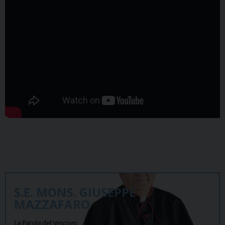
S.E. MONS. GIUSEPPE
MAZZAFARO
La Parola del Vescovo