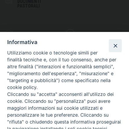
DOCUMENTI
PASTORALI
PHOTOGALLERY
VIDEOGALLERY
Informativa
Utilizziamo cookie o tecnologie simili per
finalità tecniche e, con il tuo consenso, anche per
altre finalità ("interazioni e funzionalità semplici",
S
EDE VESCOVILE
"miglioramento dell'esperienza", "misurazione" e
Piazza Wojtyla, 1
"targeting e pubblicità") come specificato nella
82032 Cerreto Sannita (BN)
cookie policy.
Cliccando su "accetta" acconsenti all'utilizzo dei
Telefax: (+39) 0824 861115
cookie. Cliccando su "personalizza" puoi avere
Email: info@diocesicerreto.it
maggiori informazioni sui cookie utilizzati e
personalizzare le tue preferenze. Cliccando su
"rifiuta" o chiudendo questa informativa proseguirai
la navigazione installando i soli cookie tecnici.