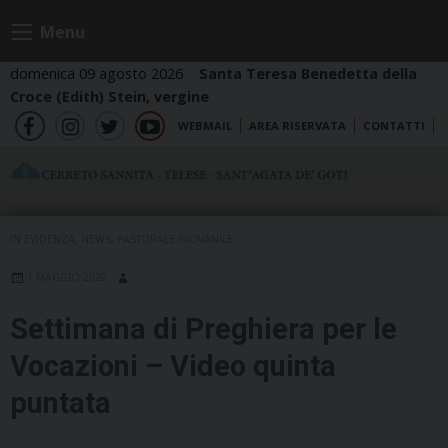
Skip
Menu
to
content
domenica 09 agosto 2026
Santa Teresa Benedetta della
Croce (Edith) Stein, vergine
WEBMAIL
AREA RISERVATA
CONTATTI
fb
ig
tw
yt
IN EVIDENZA
,
NEWS
,
PASTORALE GIOVANILE
1 MAGGIO 2020
Settimana di Preghiera per le
Vocazioni – Video quinta
puntata