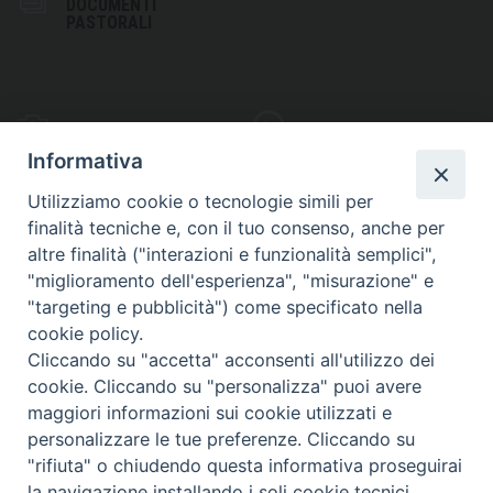
DOCUMENTI
PASTORALI
PHOTOGALLERY
VIDEOGALLERY
Informativa
Utilizziamo cookie o tecnologie simili per
finalità tecniche e, con il tuo consenso, anche per
altre finalità ("interazioni e funzionalità semplici",
S
EDE VESCOVILE
"miglioramento dell'esperienza", "misurazione" e
Piazza Wojtyla, 1
"targeting e pubblicità") come specificato nella
82032 Cerreto Sannita (BN)
cookie policy.
Cliccando su "accetta" acconsenti all'utilizzo dei
Telefax: (+39) 0824 861115
cookie. Cliccando su "personalizza" puoi avere
Email: info@diocesicerreto.it
maggiori informazioni sui cookie utilizzati e
personalizzare le tue preferenze. Cliccando su
"rifiuta" o chiudendo questa informativa proseguirai
la navigazione installando i soli cookie tecnici.