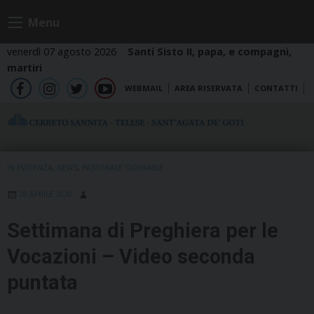
Skip
Menu
to
content
venerdì 07 agosto 2026
Santi Sisto II, papa, e compagni,
martiri
WEBMAIL
AREA RISERVATA
CONTATTI
fb
ig
tw
yt
IN EVIDENZA
,
NEWS
,
PASTORALE GIOVANILE
28 APRILE 2020
Settimana di Preghiera per le
Vocazioni – Video seconda
puntata