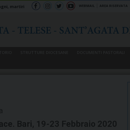
WEBMAIL
AREA RISERVATA
gni, martiri
f
ig
tw
yt
b
TORIO
STRUTTURE DIOCESANE
DOCUMENTI PASTORALI
a
pace. Bari, 19-23 Febbraio 2020