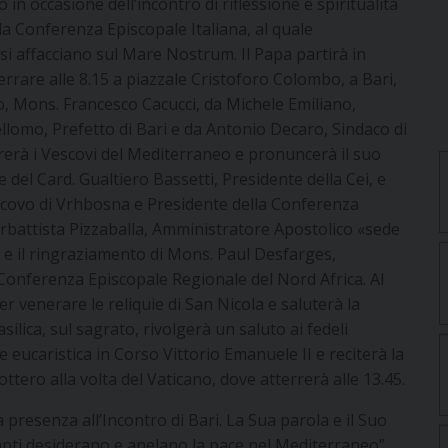
n occasione dell’incontro di riflessione e spiritualità
la Conferenza Episcopale Italiana, al quale
 si affacciano sul Mare Nostrum. Il Papa partirà in
tterrare alle 8.15 a piazzale Cristoforo Colombo, a Bari,
to, Mons. Francesco Cacucci, da Michele Emiliano,
llomo, Prefetto di Bari e da Antonio Decaro, Sindaco di
ontrerà i Vescovi del Mediterraneo e pronuncerà il suo
 del Card. Gualtiero Bassetti, Presidente della Cei, e
vescovo di Vrhbosna e Presidente della Conferenza
erbattista Pizzaballa, Amministratore Apostolico «sede
 e il ringraziamento di Mons. Paul Desfarges,
a Conferenza Episcopale Regionale del Nord Africa. Al
 venerare le reliquie di San Nicola e saluterà la
lica, sul sagrato, rivolgerà un saluto ai fedeli
 eucaristica in Corso Vittorio Emanuele II e reciterà la
cottero alla volta del Vaticano, dove atterrerà alle 13.45.
 presenza all’Incontro di Bari. La Sua parola e il Suo
nti desiderano e anelano la pace nel Mediterraneo”,