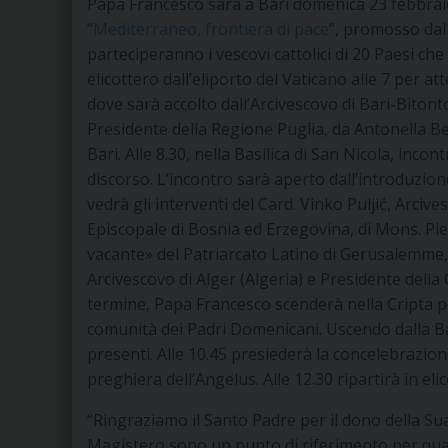
Papa Francesco sarà a Bari domenica 23 febbraio i
“
Mediterraneo, frontiera di pace
”, promosso dal
parteciperanno i vescovi cattolici di 20 Paesi che
elicottero dall’eliporto del Vaticano alle 7 per a
dove sarà accolto dall’Arcivescovo di Bari-Biton
Presidente della Regione Puglia, da Antonella Be
Bari. Alle 8.30, nella Basilica di San Nicola, inc
discorso. L’incontro sarà aperto dall’introduzione
vedrà gli interventi del Card. Vinko Puljić, Arci
Episcopale di Bosnia ed Erzegovina, di Mons. Pi
vacante» del Patriarcato Latino di Gerusalemme,
Arcivescovo di Alger (Algeria) e Presidente dell
termine, Papa Francesco scenderà nella Cripta per
comunità dei Padri Domenicani. Uscendo dalla Basi
presenti. Alle 10.45 presiederà la concelebrazione
preghiera dell’Angelus. Alle 12.30 ripartirà in eli
“Ringraziamo il Santo Padre per il dono della Sua
Magistero sono un punto di riferimento per qua