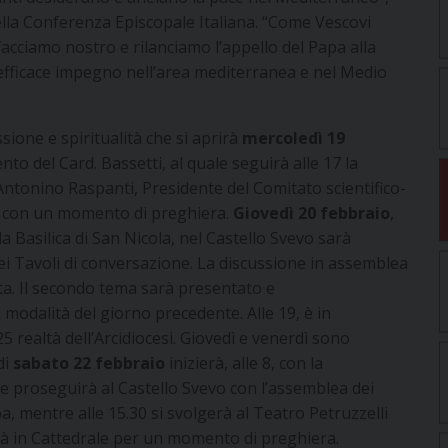
della Conferenza Episcopale Italiana. “Come Vescovi
facciamo nostro e rilanciamo l’appello del Papa alla
efficace impegno nell’area mediterranea e nel Medio
ssione e spiritualità che si aprirà
mercoledì 19
ento del Card. Bassetti, al quale seguirà alle 17 la
ntonino Raspanti, Presidente del Comitato scientifico-
15 con un momento di preghiera.
Giovedì 20 febbraio
,
a Basilica di San Nicola, nel Castello Svevo sarà
 dei Tavoli di conversazione. La discussione in assemblea
ta. Il secondo tema sarà presentato e
 modalità del giorno precedente. Alle 19, è in
 realtà dell’Arcidiocesi. Giovedì e venerdì sono
di
sabato 22 febbraio
inizierà, alle 8, con la
 e proseguirà al Castello Svevo con l’assemblea dei
, mentre alle 15.30 si svolgerà al Teatro Petruzzelli
overà in Cattedrale per un momento di preghiera.