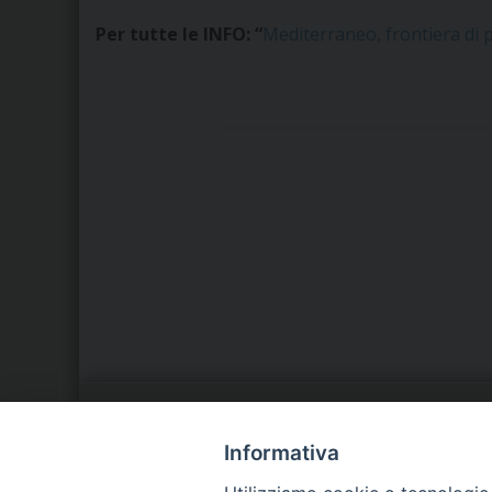
Per tutte le INFO: “
Mediterraneo, frontiera di 
LA NOSTRA DIOCESI
C
Informativa