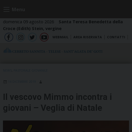
Skip
Menu
to
content
domenica 09 agosto 2026
Santa Teresa Benedetta della
Croce (Edith) Stein, vergine
WEBMAIL
AREA RISERVATA
CONTATTI
fb
ig
tw
yt
NEWS
,
PASTORALE GIOVANILE
14 DICEMBRE 2019
Il vescovo Mimmo incontra i
giovani – Veglia di Natale