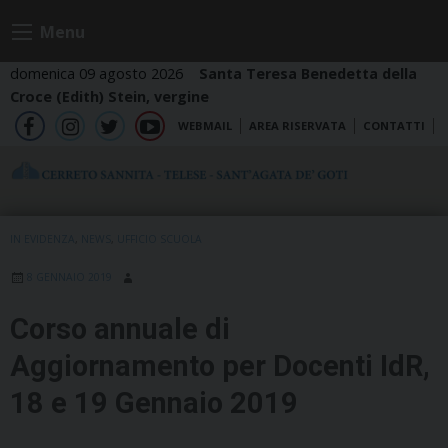
Skip
Menu
to
content
domenica 09 agosto 2026
Santa Teresa Benedetta della
Croce (Edith) Stein, vergine
WEBMAIL
AREA RISERVATA
CONTATTI
fb
ig
tw
yt
IN EVIDENZA
,
NEWS
,
UFFICIO SCUOLA
8 GENNAIO 2019
Corso annuale di
Aggiornamento per Docenti IdR,
18 e 19 Gennaio 2019