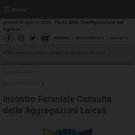
Skip
Menu
to
content
giovedì 06 agosto 2026
Festa della Trasfigurazione del
Signore
WEBMAIL
AREA RISERVATA
CONTATTI
fb
ig
tw
yt
IN EVIDENZA
,
NEWS
17 NOVEMBRE 2018
Incontro Foraniale Consulta
delle Aggregazioni Laicali