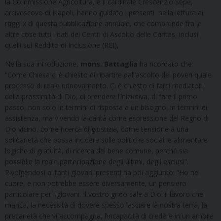
la Commissione Agricoltura, e il cardinale Crescenzio Sepe,
arcivescovo di Napoli, hanno guidato i presenti nella lettura ai
raggi x di questa pubblicazione annuale, che comprende tra le
altre cose tutti i dati dei Centri di Ascolto delle Caritas, inclusi
quelli sul Reddito di Inclusione (REI),
Nella sua introduzione,
mons. Battaglia
ha ricordato che:
“Come Chiesa ci è chiesto di ripartire dall’ascolto dei poveri quale
processo di reale rinnovamento. Ci è chiesto di farci mediatori
della prossimità di Dio, di prendere l’iniziativa, di fare il primo
passo, non solo in termini di risposta a un bisogno, in termini di
assistenza, ma vivendo la carità come espressione del Regno di
Dio vicino, come ricerca di giustizia, come tensione a una
solidarietà che possa incidere sulle politiche sociali e alimentare
logiche di gratuità, di ricerca del bene comune, perché sia
possibile la reale partecipazione degli ultimi, degli esclusi”.
Rivolgendosi ai tanti giovani presenti ha poi aggiunto: “Ho nel
cuore, e non potrebbe essere diversamente, un pensiero
particolare per i giovani. Il vostro grido sale a Dio: il lavoro che
manca, la necessità di dovere spesso lasciare la nostra terra, la
precarietà che vi accompagna, l’incapacità di credere in un amore