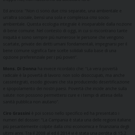
Ed ancora: “Non ci sono due crisi separate, una ambientale e
un’altra sociale, bensì una sola e complessa crisi socio-
ambientale. Questa ecologia integrale è inseparabile dalla nozione
di bene comune. Nel contesto di oggi, in cui si riscontrano tante
iniquità e sono sempre più numerose le persone che vengono
scartate, private dei diritti umani fondamentali, impegnarsi per il
bene comune significa fare scelte solidali sulla base di una
opzione preferenziale per i più poveri”.
Mons. Di Donna
ha invece ricordato che: “La vera povertà
radicale è la povertà di lavoro: non solo disoccupati, ma anche
cassintegrati, esodo giovani che sta producendo desertificazione
e spopolamento dei nostri paesi. Povertà che incide anche sulla
salute: non possono permettersi cure e i tempi di attesa della
sanità pubblica non aiutano”.
Ciro Grassini
è poi sceso nello specifico ed ha presentato i
numeri del dossier: “La Campania è stata una delle regioni italiane
più pesantemente colpite dalla crisi economica e finanziaria degli
ultimi anni. Tra il 2008 al ed il 2014 vi è stata una perdita di 15,2