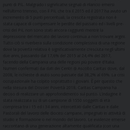
punti di PIL. Malgrado i significativi segnali di rilancio emersi
nell’ultimo triennio, con il PIL che tra il 2015 ed il 2017 ha avuto un
incremento di 5 punti percentuali, la crescita registrata non è
stata capace di compensare le perdite del passato ed i livelli pre-
crisi del PIL non sono stati ancora raggiunti mentre la
depressione del mercato del lavoro continua a non trovare argini.
Tutto ciò si riverbera sulla condizione complessiva di una regione
dove la povertà relativa è significativamente cresciuta negli ultimi
due anni, passando dal 17,6% del 2015 al 24,4% del 2017,
facendo della Campania una delle regioni più povere d’Italia.
Numeri confermati dai dati dei Centri di Ascolto Caritas dove, dal
2008, le richieste di aiuto sono passate dal 38,2% al 69%. La crisi
occupazionale ha colpito soprattutto i giovani. È per questo che
nella stesura del Dossier Povertà 2018, Caritas Campania ha
deciso di realizzare un approfondimento sul punto. L’indagine è
stata realizzata su di un campione di 1550 soggetti di età
compresa tra i 15 ed i 34 anni, intercettati dalle Caritas e dalle
Pastorali del lavoro delle diocesi campane, impegnati in attività di
studio e formazione o nel mondo del lavoro. Le evidenze emerse
raccontano di una generazione altamente qualificata (con una