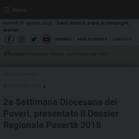
Skip
Menu
to
content
venerdì 07 agosto 2026
Santi Sisto II, papa, e compagni,
martiri
WEBMAIL
AREA RISERVATA
CONTATTI
fb
ig
tw
yt
CARITAS
,
ICARE
,
NEWS
17 NOVEMBRE 2018
2a Settimana Diocesana dei
Poveri, presentato il Dossier
Regionale Povertà 2018