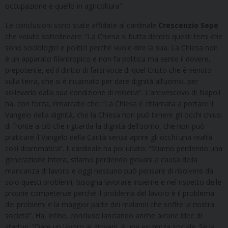
occupazione è quello in agricoltura”.
Le conclusioni sono state affidate al cardinale
Crescenzio Sepe
che voluto sottolineare: “La Chiesa si butta dentro questi temi che
sono sociologici e politici perché vuole dire la sua. La Chiesa non
è un apparato filantropico e non fa politica ma sente il dovere,
prepotente, ed il diritto di farsi voce di quel Cristo che è venuto
sulla terra, che si è incarnato per dare dignità all’uomo, per
sollevarlo dalla sua condizione di miseria”. L’arcivescovo di Napoli
ha, con forza, rimarcato che: “La Chiesa è chiamata a portare il
Vangelo della dignità, che la Chiesa non può tenere gli occhi chiusi
di fronte a ciò che riguarda la dignità dell’uomo, che non può
praticare il Vangelo della Carità senza aprire gli occhi una realtà
così drammatica”. Il cardinale ha poi urlato: “Stiamo perdendo una
generazione intera, stiamo perdendo giovani a causa della
mancanza di lavoro e oggi nessuno può pensare di risolvere da
solo questi problemi, bisogna lavorare insieme e nel rispetto delle
proprie competenze perché il problema del lavoro è il problema
dei problemi e la maggior parte dei malanni che soffre la nostra
società”. Ha, infine, concluso lanciando anche alcune idee di
startup: “Dare un lavoro ai giovani, è una esigenza sociale. Se la