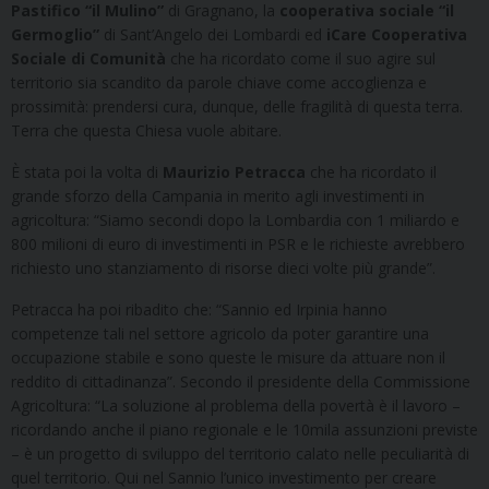
Pastifico “il Mulino”
di Gragnano, la
cooperativa sociale “il
Germoglio”
di Sant’Angelo dei Lombardi ed
iCare Cooperativa
Sociale di Comunità
che ha ricordato come il suo agire sul
territorio sia scandito da parole chiave come accoglienza e
prossimità: prendersi cura, dunque, delle fragilità di questa terra.
Terra che questa Chiesa vuole abitare.
È stata poi la volta di
Maurizio Petracca
che ha ricordato il
grande sforzo della Campania in merito agli investimenti in
agricoltura: “Siamo secondi dopo la Lombardia con 1 miliardo e
800 milioni di euro di investimenti in PSR e le richieste avrebbero
richiesto uno stanziamento di risorse dieci volte più grande”.
Petracca ha poi ribadito che: “Sannio ed Irpinia hanno
competenze tali nel settore agricolo da poter garantire una
occupazione stabile e sono queste le misure da attuare non il
reddito di cittadinanza”. Secondo il presidente della Commissione
Agricoltura: “La soluzione al problema della povertà è il lavoro –
ricordando anche il piano regionale e le 10mila assunzioni previste
– è un progetto di sviluppo del territorio calato nelle peculiarità di
quel territorio. Qui nel Sannio l’unico investimento per creare