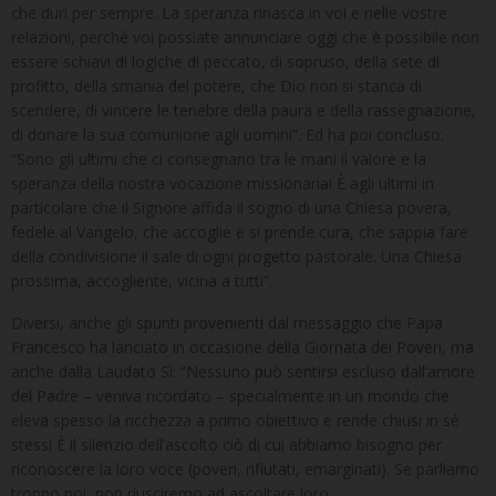
che duri per sempre. La speranza rinasca in voi e nelle vostre
relazioni, perché voi possiate annunciare oggi che è possibile non
essere schiavi di logiche di peccato, di sopruso, della sete di
profitto, della smania del potere, che Dio non si stanca di
scendere, di vincere le tenebre della paura e della rassegnazione,
di donare la sua comunione agli uomini”. Ed ha poi concluso:
“Sono gli ultimi che ci consegnano tra le mani il valore e la
speranza della nostra vocazione missionaria! È agli ultimi in
particolare che il Signore affida il sogno di una Chiesa povera,
fedele al Vangelo, che accoglie e si prende cura, che sappia fare
della condivisione il sale di ogni progetto pastorale. Una Chiesa
prossima, accogliente, vicina a tutti”.
Diversi, anche gli spunti provenienti dal messaggio che Papa
Francesco ha lanciato in occasione della Giornata dei Poveri, ma
anche dalla Laudato Sì: “Nessuno può sentirsi escluso dall’amore
del Padre – veniva ricordato – specialmente in un mondo che
eleva spesso la ricchezza a primo obiettivo e rende chiusi in sé
stessi È il silenzio dell’ascolto ciò di cui abbiamo bisogno per
riconoscere la loro voce (poveri, rifiutati, emarginati). Se parliamo
troppo noi, non riusciremo ad ascoltare loro.