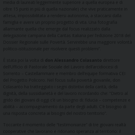
media di laureati leggermente superiore a quella europea e di
oltre 15 punti in più di quella nazionale) che vive praticamente in
attesa, impossibilitata a rendersi autonoma, a staccarsi dalla
famiglia e avere un proprio progetto di vita. Una fotografia
allarmante quella che emerge dal focus realizzato dalla
delegazione campana della Caritas Italiana per l’edizione 2018 del
Dossier Regionale sulle Povertà. Servirebbe una maggiore volontà
politico-istituzionale per risolvere questi problemi”.
È stata poi la volta di
don Alessandro Colasanto
direttore
dell’Ufficio di Pastorale Sociale del Lavoro dell’arcidiocesi di
Sorrento – Castellammare e membro dell’equipe formativa CEI
del Progetto Policoro. Nel focus sulla povertà giovanile, don
Colasanto ha tratteggiato i segni distintivi della carità, della
dignità, della sussidiarietà e del lavoro ricordando che: “Dietro al
grido dei giovani di oggi c’è un bisogno di: fiducia – competenze e
abilità – accompagnamento da parte degli adulti. C’è bisogno di
una risposta concreta ai bisogni del nostro territorio”.
Toccante il momento delle “testimonianze” di tre giovani realtà
cooperative che lavorano e ridonano speranza al territorio: il