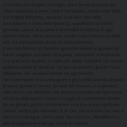
È la Chiesa del Vangelo, è il sogno, che il Sinodo propone: una
Chiesa chiamata a vivere come il Samaritano, chinata sulle ferite
e le fragilità dell’uomo, versando su di esso l’olio della
consolazione e il vino della speranza, soprattutto sul mondo
giovanile, capace di scoprire in profondità la bellezza di ogni
uomo e donna, che si nasconde, a volte, nella cortina buia della
vita, ma che è preludio di una feconda primavera.
Il Vescovo Mimmo si chinerà in ginocchio davanti ai giovani che
hanno sbagliato, baciando i loro piedi, “servendoli” e mostrando
così quel cuore di padre e madre che vuole “custodirli” per essere
quella la scintilla di speranza, che può accendere il grande fuoco
dell’amore, che riscalda il mondo ed ogni mondo!
Nel contemplare ed accompagnare il gesto della lavanda dei piedi
di questi giovani in carcere da parte del Vescovo, ci auguriamo
nello stesso suo desiderio, che questo possa dare ad ogni donna
ed uomo della nostra Chiesa il coraggio di scommettere sempre
più sui giovani, perché scommettere su di loro possa significare
credere sempre più nell’inedito di un Dio, che non invecchia mai, e
che non si rassegna, come sanno fare solo loro, all’indifferenza,
alla rassegnazione e ad ogni forma di violenza,