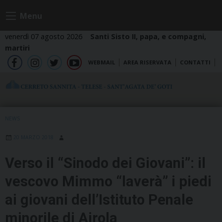
Skip
Menu
to
content
venerdì 07 agosto 2026
Santi Sisto II, papa, e compagni,
martiri
WEBMAIL
AREA RISERVATA
CONTATTI
fb
ig
tw
yt
NEWS
20 MARZO 2018
Verso il “Sinodo dei Giovani”: il
vescovo Mimmo “laverà” i piedi
ai giovani dell’Istituto Penale
minorile di Airola