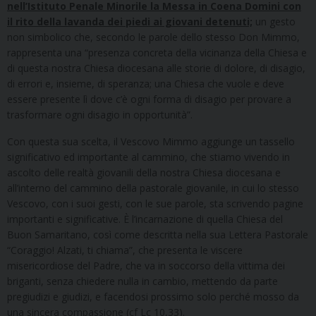
nell’Istituto Penale Minorile la Messa in Coena Domini con
il rito della lavanda dei piedi ai giovani detenuti;
un gesto
non simbolico che, secondo le parole dello stesso Don Mimmo,
rappresenta una “presenza concreta della vicinanza della Chiesa e
di questa nostra Chiesa diocesana alle storie di dolore, di disagio,
di errori e, insieme, di speranza; una Chiesa che vuole e deve
essere presente lì dove c’è ogni forma di disagio per provare a
trasformare ogni disagio in opportunità”.
Con questa sua scelta, il Vescovo Mimmo aggiunge un tassello
significativo ed importante al cammino, che stiamo vivendo in
ascolto delle realtà giovanili della nostra Chiesa diocesana e
all’interno del cammino della pastorale giovanile, in cui lo stesso
Vescovo, con i suoi gesti, con le sue parole, sta scrivendo pagine
importanti e significative. È l’incarnazione di quella Chiesa del
Buon Samaritano, così come descritta nella sua Lettera Pastorale
“Coraggio! Alzati, ti chiama”, che presenta le viscere
misericordiose del Padre, che va in soccorso della vittima dei
briganti, senza chiedere nulla in cambio, mettendo da parte
pregiudizi e giudizi, e facendosi prossimo solo perché mosso da
una sincera compassione (cf Lc 10,33).