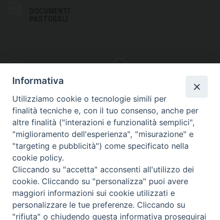
DOCUMENTI
PASTORALI
PHOTOGALLERY
VIDEOGALLERY
Informativa
Utilizziamo cookie o tecnologie simili per
finalità tecniche e, con il tuo consenso, anche per
altre finalità ("interazioni e funzionalità semplici",
S
EDE VESCOVILE
"miglioramento dell'esperienza", "misurazione" e
Piazza Wojtyla, 1
"targeting e pubblicità") come specificato nella
82032 Cerreto Sannita (BN)
cookie policy.
Cliccando su "accetta" acconsenti all'utilizzo dei
Telefax: (+39) 0824 861115
cookie. Cliccando su "personalizza" puoi avere
Email: info@diocesicerreto.it
maggiori informazioni sui cookie utilizzati e
personalizzare le tue preferenze. Cliccando su
"rifiuta" o chiudendo questa informativa proseguirai