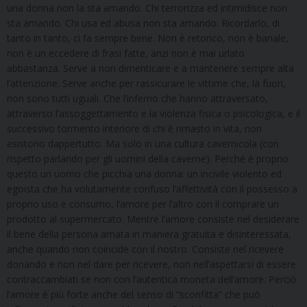
una donna non la sta amando. Chi terrorizza ed intimidisce non
sta amando. Chi usa ed abusa non sta amando. Ricordarlo, di
tanto in tanto, ci fa sempre bene. Non è retorico, non è banale,
non è un eccedere di frasi fatte, anzi non è mai urlato
abbastanza. Serve a non dimenticare e a mantenere sempre alta
l’attenzione. Serve anche per rassicurare le vittime che, là fuori,
non sono tutti uguali. Che l’inferno che hanno attraversato,
attraverso l’assoggettamento e la violenza fisica o psicologica, e il
successivo tormento interiore di chi è rimasto in vita, non
esistono dappertutto. Ma solo in una cultura cavernicola (con
rispetto parlando per gli uomini della caverne). Perché è proprio
questo un uomo che picchia una donna: un incivile violento ed
egoista che ha volutamente confuso l’affettività con il possesso a
proprio uso e consumo, l’amore per l’altro con il comprare un
prodotto al supermercato. Mentre l’amore consiste nel desiderare
il bene della persona amata in maniera gratuita e disinteressata,
anche quando non coincide con il nostro. Consiste nel ricevere
donando e non nel dare per ricevere, non nell’aspettarsi di essere
contraccambiati se non con l’autentica moneta dell’amore. Perciò
l’amore è più forte anche del senso di “sconfitta” che può