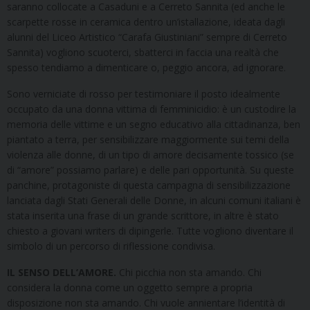
saranno collocate a Casaduni e a Cerreto Sannita (ed anche le
scarpette rosse in ceramica dentro un’istallazione, ideata dagli
alunni del Liceo Artistico “Carafa Giustiniani” sempre di Cerreto
Sannita) vogliono scuoterci, sbatterci in faccia una realtà che
spesso tendiamo a dimenticare o, peggio ancora, ad ignorare.
Sono verniciate di rosso per testimoniare il posto idealmente
occupato da una donna vittima di femminicidio: è un custodire la
memoria delle vittime e un segno educativo alla cittadinanza, ben
piantato a terra, per sensibilizzare maggiormente sui temi della
violenza alle donne, di un tipo di amore decisamente tossico (se
di “amore” possiamo parlare) e delle pari opportunità. Su queste
panchine, protagoniste di questa campagna di sensibilizzazione
lanciata dagli Stati Generali delle Donne, in alcuni comuni italiani è
stata inserita una frase di un grande scrittore, in altre è stato
chiesto a giovani writers di dipingerle. Tutte vogliono diventare il
simbolo di un percorso di riflessione condivisa.
IL SENSO DELL’AMORE.
Chi picchia non sta amando. Chi
considera la donna come un oggetto sempre a propria
disposizione non sta amando. Chi vuole annientare l’identità di