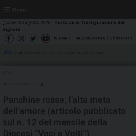
Skip
Menu
to
content
giovedì 06 agosto 2026
Festa della Trasfigurazione del
Signore
WEBMAIL
AREA RISERVATA
CONTATTI
fb
ig
tw
yt
NEWS
18 DICEMBRE 2017
Panchine rosse, l’alta meta
dell’amore (articolo pubblicato
sul n. 12 del mensile della
Diocesi “Voci e Volti”)