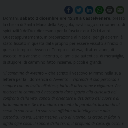
Domani,
sabato 2 dicembre ore 15:30 a Castelvenere,
presso
la chiesa di Santa Maria della Seggiola, avrà luogo un momento di
spiritualità dell’Acr diocesana per la fascia d’età 12/14 anni.
Quest’appuntamento, in preparazione al Natale, per gli acierrini è
stato fissato in questa data proprio per essere vissuto all’inizio di
questo tempo di Avvento. Tempo di attesa, di attenzione, di
ascolto, ma anche di incontro, di amicizia autentica, di meraviglia,
di stupore, di cammino fatto insieme, piccoli e grandi.
“Il cammino di Avvento
– c’ha scritto il vescovo Mimmo nella sua
lettera per la I domenica di Avvento –
riprende il suo percorso e
sempre con un invito all’attesa, fatta di attenzione e vigilanza. Per
mettersi in cammino è necessario dare spazio alla curiosità nei
confronti della vita, capaci di orientare il desiderio del cuore e di
farlo maturare. Se n’è andato, racconta la parabola, lasciando al
servo la sua casa. La sua casa affidata all’intelligenza e alla
custodia. Va via. Senza riserve. Fino al ritorno. Ci crede, si fida! Ti
affida ogni cosa: il sapore della terra, il profumo di casa, gli occhi e