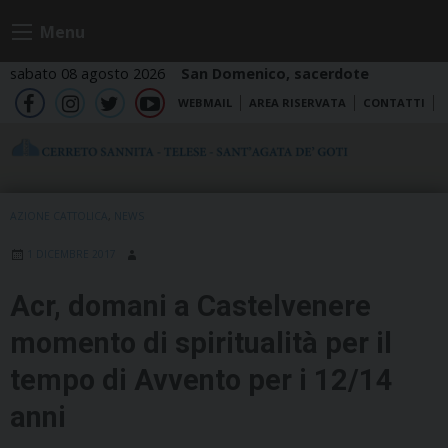
Skip
Menu
to
content
sabato 08 agosto 2026
San Domenico, sacerdote
WEBMAIL
AREA RISERVATA
CONTATTI
fb
ig
tw
yt
AZIONE CATTOLICA
,
NEWS
1 DICEMBRE 2017
Acr, domani a Castelvenere
momento di spiritualità per il
tempo di Avvento per i 12/14
anni