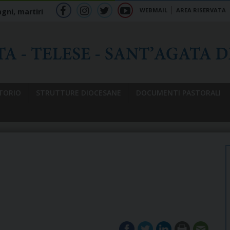
WEBMAIL
AREA RISERVATA
gni, martiri
f
ig
tw
yt
b
TORIO
STRUTTURE DIOCESANE
DOCUMENTI PASTORALI