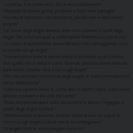
“La prima, è la carità verso Dio e verso il prossimo”
“Ricordati di essere giusta, prudente e forte nelle battaglie”
“Ascolta le ispirazioni con prontezza, perché non vi entri l’amor
proprio”
“Le Suore degli Angeli devono unire i loro pensieri a quelli degli
Angeli che sono occupati a contemplare l’immensa bontà di Dio”
“Le Suore di quest’Ordine si ricorderanno che salmeggiando sono
in unione con gli Angeli”
“Pondereranno bene le parole prima di proferirle acciò il labbro
dice quello che le detta il cuore, facendo altissima stima della più
pura verità, cotanta cara a Dio e agli Angeli”
“Per non annoiare la presenza degli Angeli, le Suore procederanno
senza affettazione”
“I discorsi saranno brevi, e, come dice lo Spirito Santo, parleranno
quando il parlare è più utile del tacere”
“Nulla intraprenderanno nulla senza unire la fatica e l’ingegno a
quello degli Angeli Custodi “
“Nell’incontrare le persone, faranno verso di loro un segno di
riverenza agli Angeli Custodi che le accompagnano”
“O Angeli Santi, io vorrei pregare come voi”