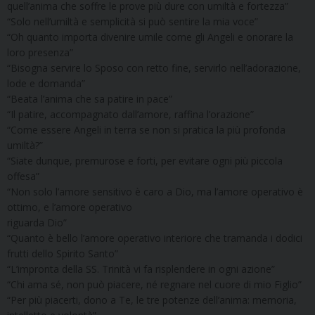
quell’anima che soffre le prove più dure con umiltà e fortezza”
“Solo nell’umiltà e semplicità si può sentire la mia voce”
“Oh quanto importa divenire umile come gli Angeli e onorare la
loro presenza”
“Bisogna servire lo Sposo con retto fine, servirlo nell’adorazione,
lode e domanda”
“Beata l’anima che sa patire in pace”
“Il patire, accompagnato dall’amore, raffina l’orazione”
“Come essere Angeli in terra se non si pratica la più profonda
umiltà?”
“Siate dunque, premurose e forti, per evitare ogni più piccola
offesa”
“Non solo l’amore sensitivo è caro a Dio, ma l’amore operativo è
ottimo, e l’amore operativo
riguarda Dio”
“Quanto è bello l’amore operativo interiore che tramanda i dodici
frutti dello Spirito Santo”
“L’impronta della SS. Trinità vi fa risplendere in ogni azione”
“Chi ama sé, non può piacere, né regnare nel cuore di mio Figlio”
“Per più piacerti, dono a Te, le tre potenze dell’anima: memoria,