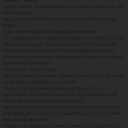
intelletto e volontà”
“Angeli Custodi , perdonatemi del poco rispetto che ho avuto alla
vostra presenza”
“Oh, quanto è bella quella religiosa che sa custodire la propria
lingua”
“Colui che ben custodisce la lingua diverrà perfetto”
“Le religiose devono in ogni tempo parlare a voce bassa ed umile”
“Fa più peccato quello che giudica che quello che ha mancato”
“Né può amar Dio chi spegne la lampada della carità verso il
prossimo. Non intendo dire di quella carità di senso, ma di opere
che onorano il prossimo”
“Si parli poco, si pensi meglio”
“Se non vogliamo fomentare superbia, si parli poco in ogni tempo
e si giudichi se medesimo con severità”
“In ogni cosa noi dobbiamo essere umili e piccoli, non
dimenticando la condizione del povero, da tutti rifiutato e mal
veduto per la sola ragione di essere povero”
“Nessuna Suora può essere di aiuto al prossimo per la salvezza
delle anime, perché se non è essa perfetta, poco o nulla di bene
vero porterà alle anime”
“Operare ogni azione per la salvezza delle anime, a gloria di Dio”