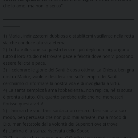
che lo amo, ma non lo sento”
_______________________________________________________________________
_________
1) Maria , indirizzatemi dubbiosa e stabilitemi vacillante nella retta
via che conduce alla vita eterna.
2) Tutto è illusione su questa terra e i più degli uomini pongono
tutto il loro studio nel trovare pace e felicità dove non vi possono
essere felicità e pace.
3) Il celebrare le glorie dei Santi è cosa ottima. La Chiesa, benigna
nostra Madre, vuole e desidera che sull’esempio dei Santi
cerchiamo di riformare la nostra vita e di invogliarla a virtù.
4) La santa semplicità ama l’obbedienza…non replica, né si scusa,
è pronta a tutto. Oh, quanto sarebbe utile che nei monasteri
fiorisse questa virtù!
5) L’anima che vuol farsi santa…non cerca di farsi santa a suo
modo, ben persuasa che non può mai arrivare, ma a modo di
Dio, manifestatole dalla volontà dei Superiori ove si trova.
6) L’anima è la stanza riservata dello Sposo.
7) Chi è colui che sempre prega? Quello che in ogni azione cerca