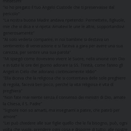
medesimi”
“Io ho pregato il tuo Angelo Custode che ti preservasse dal
pericolo”
“La nostra buona Madre andava ripetendo: Permettete, figliuole,
mie che vi dica e vi ripeta: Amatevi le une le altre, sopportandovi
generosamente”
“Al solo vederla comparire, in noi bambine si destava un
sentimento di venerazione e si faceva a gara per avere una sua
carezza, per sentire una sua parola”
“Mi spiegò come dovevano vivere le Suore, nella unione con Dio
e in tutte le ore del giorno adorare la SS. Trinità, come fanno gli
Angeli in Cielo che adorano continuamente Iddio”
“Ella diceva che la religiosa che si contentava delle sole preghiere
di regola, faceva ben poco, perché la vita religiosa è vita di
preghiera”
“Non fate mai niente senza il consenso dei ministri di Dio, amate
la Chiesa, il S. Padre”
“Signore non so amarti, ma insegnami a patire, che patirò per
amore”
“Lei può chiedere alle sue figlie quello che le fa bisogno, può, ogni
volta che vuole, prendere ogni cosa e disporre di tutto; alle nostre