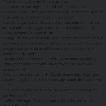
“Potessi io quaggiù veder Dio in ogni cosa “
“Io devo essere un Angelo per quelli che mi circondano”
“Vi saluto Angeli Custodi delle mie sorelle dei miei parenti spirituali.
Custoditeli, proteggeteli in ogni loro necessità”
“Vi saluto Angeli Custodi di coloro che ci comandano. Impetrate
loro la prudenza, la saggezza necessaria al disimpegno degli
obblighi conforme il volere di Dio “
“O Angeli di pace, che il mondo non può dare, allontanate i litigi, le
disunioni, e fate che, amando il prossimo per amore di Dio e liberi
da ogni peccato, serviamo a Dio con cuore mondo e mente
serena fino alla morte”
“Ora unisco la mia volontà l’intelletto, la memoria agli Angeli e
Santi per adorarti e benedirti, il loro fervore e le celesti lodi
saranno le mie”
“Salva l’uomo, o Santissima Trinità, per amore degli Angeli giusti,
per amore degli Apostoli e dei Martiri, per amore dei Santi, salva
l’uomo”
“Che cosa possono fare le parole se non sono accompagnate
con l’esempio?”
“L’ufficio dell’Angelo Custode è quello di seguire l’anima nel
deserto del mondo”