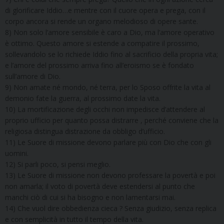
di glorificare Iddio…e mentre con il cuore opera e prega, con il
corpo ancora si rende un organo melodioso di opere sante.
8) Non solo l’amore sensibile è caro a Dio, ma l’amore operativo
è ottimo. Questo amore si estende a compatire il prossimo,
sollevandolo se lo richiede Iddio fino al sacrificio della propria vita;
e l’amore del prossimo arriva fino all’eroismo se è fondato
sull’amore di Dio.
9) Non amate né mondo, né terra, per lo Sposo offrite la vita al
demonio fate la guerra, al prossimo date la vita.
10) La mortificazione degli occhi non impedisce d’attendere al
proprio ufficio per quanto possa distrarre , perché conviene che la
religiosa distingua distrazione da obbligo d’ufficio.
11) Le Suore di missione devono parlare più con Dio che con gli
uomini.
12) Si parli poco, si pensi meglio.
13) Le Suore di missione non devono professare la povertà e poi
non amarla; il voto di povertà deve estendersi al punto che
manchi ciò di cui si ha bisogno e non lamentarsi mai.
14) Che vuol dire obbedienza cieca ? Senza giudizio, senza replica
e con semplicità in tutto il tempo della vita.