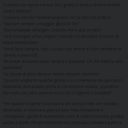
“L’anima che riposa nel suo Dio, godrà in terra e diverrà terribile
contro l’inferno”
“L’unione con Dio l’anima l’acquista con la virtù che pratica “
“Operare sempre a maggior gloria di Dio”
“Raccomandati all’Angelo Custode che ti aiuti in tutto”
“Io ti consegno al tuo Angelo Custode e ti benedico in nome di
Maria Immacolata”
“Ama Gesù sempre, solo Lui sia il tuo amore e il tuo desiderio di
servirlo e piacerGli”
“Ricordati di essere umile sempre e paziente. Oh che bella la virtù
dell’umiltà”
“Le Spose di Gesù devono essere sempre contente”
“Quando vogliamo qualche grazia o la conversione dei peccatori,
dobbiamo domandare prima la conversione nostra , il perdono
dei nostri peccati e saremo sicuri che il Signore ci esaudirà”
“Per quanto esigeva l’osservanza del silenzio nelle ore stabilite,
altrettanto si mostrava gaia ed ilare nella ricreazione e
c’insegnava i giochi di movimento misti al canto e riusciva gradita
anche a quelle che per infermità non potevano prendere parte ai