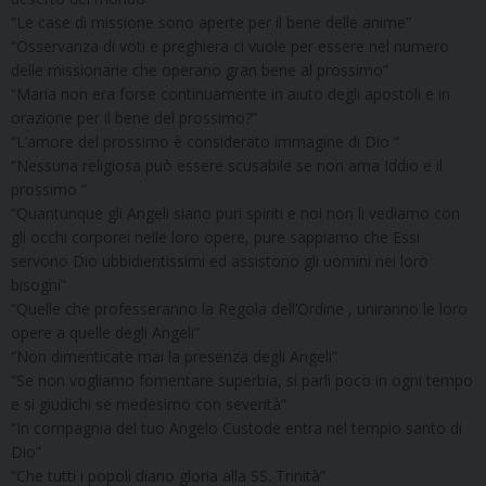
“Le case di missione sono aperte per il bene delle anime”
“Osservanza di voti e preghiera ci vuole per essere nel numero
delle missionarie che operano gran bene al prossimo”
“Maria non era forse continuamente in aiuto degli apostoli e in
orazione per il bene del prossimo?”
“L’amore del prossimo è considerato immagine di Dio “
“Nessuna religiosa può essere scusabile se non ama Iddio e il
prossimo “
“Quantunque gli Angeli siano puri spiriti e noi non li vediamo con
gli occhi corporei nelle loro opere, pure sappiamo che Essi
servono Dio ubbidientissimi ed assistono gli uomini nei loro
bisogni”
“Quelle che professeranno la Regola dell’Ordine , uniranno le loro
opere a quelle degli Angeli”
“Non dimenticate mai la presenza degli Angeli”
“Se non vogliamo fomentare superbia, si parli poco in ogni tempo
e si giudichi se medesimo con severità”
“In compagnia del tuo Angelo Custode entra nel tempio santo di
Dio”
“Che tutti i popoli diano gloria alla SS. Trinità”