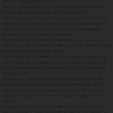
grazia, e maggiore sarà l’unione”
“Deve la sposa prepararsi a sempre nuove prove onde lo sposo
venga glorificato,se virilmente ha combattuto e vinto”
“Oh come si compiace il Signore e come dà gloria alla SS. Trinità
quell’anima che soffre le prove più dure, con umiltà e fortezza”
“Le suore di quest’Ordine, si ricorderanno che salmeggiando
avranno sempre la compagnia degli Angeli”
“Quelle suore che si sentiranno chiamate per le missioni ed i
superiori le credono idonee soddisferanno al voto con l’istruzione
pratica religiosa nelle opere di carità”
“Quelle suore che si chiamano di missione è per distinguere che
esse essendo da Dio chiamate per opere di carità, sortiranno in
aiuto del prossimo portando il medesimo spirito ed osservanza
dei quattro voti”
“A nulla vale la fede se manca la Carità, non v’è speranza, non
penitenza, non orazione, né vita religiosa se manca la carità”
“Non vi sarà disamore né parzialità fra le suore, ma si ameranno
a vicenda, onorando sempre le più anziane e maggiori di età e
ufficio”
“Il Signore non mi ha dato la sensibilità che tu hai. Se io avessi
questa tua qualità, come dimostrerei al Signore il mio amore. So