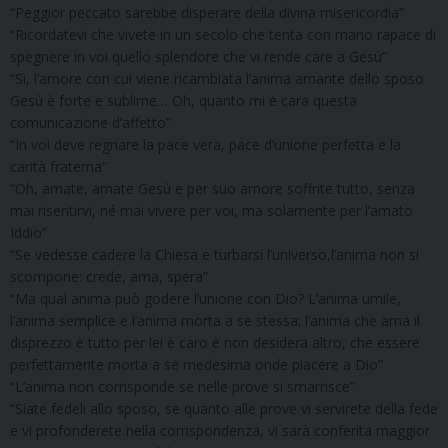
“Peggior peccato sarebbe disperare della divina misericordia”
“Ricordatevi che vivete in un secolo che tenta con mano rapace di
spegnere in voi quello splendore che vi rende care a Gesù”
“Sì, l’amore con cui viene ricambiata l’anima amante dello sposo
Gesù è forte e sublime… Oh, quanto mi è cara questa
comunicazione d’affetto”
“In voi deve regnare la pace vera, pace d’unione perfetta e la
carità fraterna”
“Oh, amate, amate Gesù e per suo amore soffrite tutto, senza
mai risentirvi, né mai vivere per voi, ma solamente per l’amato
Iddio”
“Se vedesse cadere la Chiesa e turbarsi l’universo,l’anima non si
scompone: crede, ama, spera”
“Ma qual anima può godere l’unione con Dio? L’anima umile,
l’anima semplice e l’anima morta a se stessa; l’anima che ama il
disprezzo e tutto per lei è caro e non desidera altro, che essere
perfettamente morta a sé medesima onde piacere a Dio”
“L’anima non corrisponde se nelle prove si smarrisce”
“Siate fedeli allo sposo, se quanto alle prove vi servirete della fede
e vi profonderete nella corrispondenza, vi sarà conferita maggior