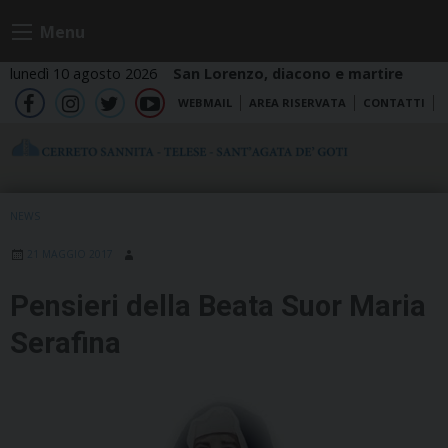
Skip
Menu
to
content
lunedì 10 agosto 2026
San Lorenzo, diacono e martire
WEBMAIL
AREA RISERVATA
CONTATTI
fb
ig
tw
yt
NEWS
21 MAGGIO 2017
Pensieri della Beata Suor Maria
Serafina