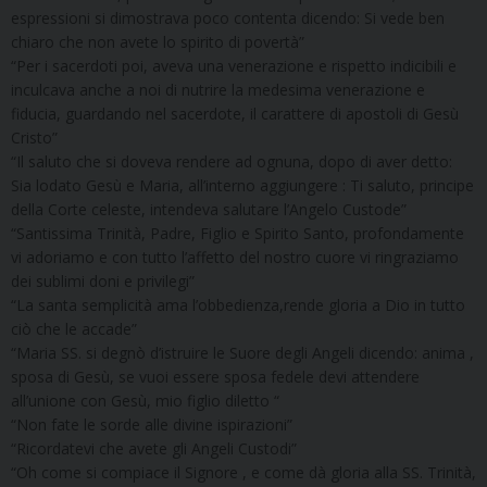
espressioni si dimostrava poco contenta dicendo: Si vede ben
chiaro che non avete lo spirito di povertà”
“Per i sacerdoti poi, aveva una venerazione e rispetto indicibili e
inculcava anche a noi di nutrire la medesima venerazione e
fiducia, guardando nel sacerdote, il carattere di apostoli di Gesù
Cristo”
“Il saluto che si doveva rendere ad ognuna, dopo di aver detto:
Sia lodato Gesù e Maria, all’interno aggiungere : Ti saluto, principe
della Corte celeste, intendeva salutare l’Angelo Custode”
“Santissima Trinità, Padre, Figlio e Spirito Santo, profondamente
vi adoriamo e con tutto l’affetto del nostro cuore vi ringraziamo
dei sublimi doni e privilegi”
“La santa semplicità ama l’obbedienza,rende gloria a Dio in tutto
ciò che le accade”
“Maria SS. si degnò d’istruire le Suore degli Angeli dicendo: anima ,
sposa di Gesù, se vuoi essere sposa fedele devi attendere
all’unione con Gesù, mio figlio diletto “
“Non fate le sorde alle divine ispirazioni”
“Ricordatevi che avete gli Angeli Custodi”
“Oh come si compiace il Signore , e come dà gloria alla SS. Trinità,