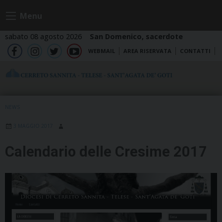
Skip
Menu
to
content
sabato 08 agosto 2026
San Domenico, sacerdote
WEBMAIL
AREA RISERVATA
CONTATTI
fb
ig
tw
yt
NEWS
3 MAGGIO 2017
Calendario delle Cresime 2017