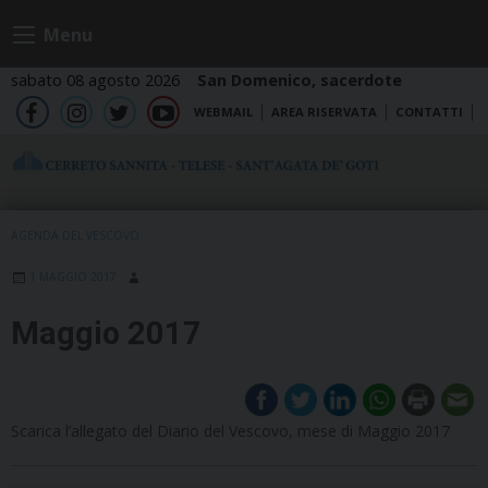
Skip
Menu
to
content
sabato 08 agosto 2026
San Domenico, sacerdote
WEBMAIL
AREA RISERVATA
CONTATTI
fb
ig
tw
yt
AGENDA DEL VESCOVO
1 MAGGIO 2017
Maggio 2017
Scarica l’allegato del Diario del Vescovo, mese di Maggio 2017