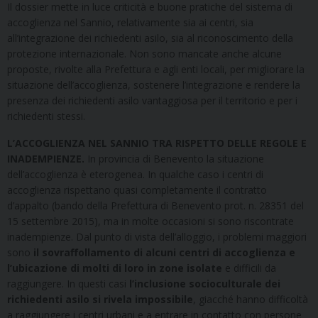
Il dossier mette in luce criticità e buone pratiche del sistema di
accoglienza nel Sannio, relativamente sia ai centri, sia
all’integrazione dei richiedenti asilo, sia al riconoscimento della
protezione internazionale. Non sono mancate anche alcune
proposte, rivolte alla Prefettura e agli enti locali, per migliorare la
situazione dell’accoglienza, sostenere l’integrazione e rendere la
presenza dei richiedenti asilo vantaggiosa per il territorio e per i
richiedenti stessi.
L’ACCOGLIENZA NEL SANNIO TRA RISPETTO DELLE REGOLE E
INADEMPIENZE.
In provincia di Benevento la situazione
dell’accoglienza è eterogenea. In qualche caso i centri di
accoglienza rispettano quasi completamente il contratto
d’appalto (bando della Prefettura di Benevento prot. n. 28351 del
15 settembre 2015), ma in molte occasioni si sono riscontrate
inadempienze. Dal punto di vista dell’alloggio, i problemi maggiori
sono
il sovraffollamento di alcuni centri di accoglienza e
l’ubicazione di molti di loro in zone isolate
e difficili da
raggiungere. In questi casi
l’inclusione socioculturale dei
richiedenti asilo si rivela impossibile
, giacché hanno difficoltà
a raggiungere i centri urbani e a entrare in contatto con persone