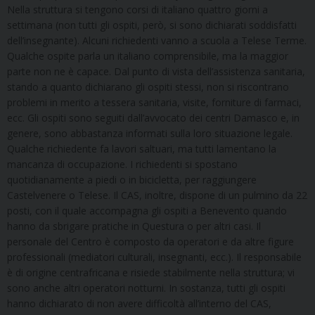
Nella struttura si tengono corsi di italiano quattro giorni a
settimana (non tutti gli ospiti, però, si sono dichiarati soddisfatti
dell’insegnante). Alcuni richiedenti vanno a scuola a Telese Terme.
Qualche ospite parla un italiano comprensibile, ma la maggior
parte non ne è capace. Dal punto di vista dell’assistenza sanitaria,
stando a quanto dichiarano gli ospiti stessi, non si riscontrano
problemi in merito a tessera sanitaria, visite, forniture di farmaci,
ecc. Gli ospiti sono seguiti dall’avvocato dei centri Damasco e, in
genere, sono abbastanza informati sulla loro situazione legale.
Qualche richiedente fa lavori saltuari, ma tutti lamentano la
mancanza di occupazione. I richiedenti si spostano
quotidianamente a piedi o in bicicletta, per raggiungere
Castelvenere o Telese. Il CAS, inoltre, dispone di un pulmino da 22
posti, con il quale accompagna gli ospiti a Benevento quando
hanno da sbrigare pratiche in Questura o per altri casi. Il
personale del Centro è composto da operatori e da altre figure
professionali (mediatori culturali, insegnanti, ecc.). Il responsabile
è di origine centrafricana e risiede stabilmente nella struttura; vi
sono anche altri operatori notturni. In sostanza, tutti gli ospiti
hanno dichiarato di non avere difficoltà all’interno del CAS,