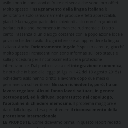
asilo sono in condizioni di fruire dei servizi che sono loro offerti.
Molto spesso
l’insegnamento della lingua italiana
è
deficitario e solo rarissimamente produce effetti apprezzabili,
giacché la maggior parte dei richiedenti asilo non è in grado di
parlare in italiano, nemmeno in maniera rudimentale. D’altro
canto, l’assenza di un dialogo costante con la popolazione locale
priva i richiedenti asilo di ogni interesse ad apprendere la lingua
italiana. Anche
l’orientamento legale
è spesso carente, giacché
molto spesso i richiedenti non sono informati sul loro status e
sulla procedura per il riconoscimento della protezione
internazionale. Dal punto di vista dell’
integrazione economica
,
è noto che in base alla legge (d. lgs. n. 142 del 18 agosto 2015) i
richiedenti asilo hanno diritto a lavorare dopo due mesi di
permanenza sul territorio.
Nessun richiedente, però, ha un
lavoro regolare. Alcuni fanno lavori saltuari, in genere
sottopagati, ed è diffusa, soprattutto nel capoluogo,
l’abitudine di chiedere elemosine
. Il problema maggiore è
dato dalla lunga attesa per ottenere
il riconoscimento della
protezione internazionale
.
LE PROPOSTE.
Come dicevamo prima, in questo report redatto