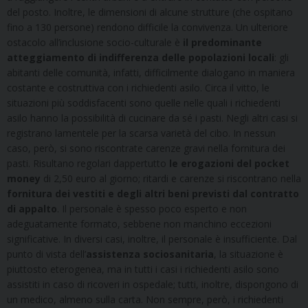
del posto. Inoltre, le dimensioni di alcune strutture (che ospitano
fino a 130 persone) rendono difficile la convivenza. Un ulteriore
ostacolo all’inclusione socio-culturale è
il predominante
atteggiamento di indifferenza delle popolazioni locali
: gli
abitanti delle comunità, infatti, difficilmente dialogano in maniera
costante e costruttiva con i richiedenti asilo. Circa il vitto, le
situazioni più soddisfacenti sono quelle nelle quali i richiedenti
asilo hanno la possibilità di cucinare da sé i pasti. Negli altri casi si
registrano lamentele per la scarsa varietà del cibo. In nessun
caso, però, si sono riscontrate carenze gravi nella fornitura dei
pasti. Risultano regolari dappertutto
le erogazioni del pocket
money
di 2,50 euro al giorno; ritardi e carenze si riscontrano nella
fornitura dei vestiti e degli altri beni previsti dal contratto
di appalto
. Il personale è spesso poco esperto e non
adeguatamente formato, sebbene non manchino eccezioni
significative. In diversi casi, inoltre, il personale è insufficiente. Dal
punto di vista dell’
assistenza sociosanitaria
, la situazione è
piuttosto eterogenea, ma in tutti i casi i richiedenti asilo sono
assistiti in caso di ricoveri in ospedale; tutti, inoltre, dispongono di
un medico, almeno sulla carta. Non sempre, però, i richiedenti