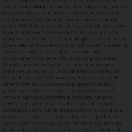
mediorientali (Pakistan). I richiedenti sono in larga maggioranza di
sesso maschile, ma sono presenti anche alcune donne e una
famiglia. Gli uomini risiedono al primo e al secondo piano; la
camera delle donne e quella della famiglia sono allocate al piano
terra, dove si trovano anche alcuni ambienti comuni. In ogni
miniappartamento (piani 1 e 2) sono alloggiate sette persone: in
genere nella camera da letto sono collocati due letti a castello; un
altro letto a castello e uno singolo sono nella cucina. Il
sovraffollamento è evidente, ma i servizi (compresa la linea
internet) sono tutti funzionanti. Le camere sono assegnate, in
grandi linee, su basi etnico – nazionali. Il vitto è preparato dai
richiedenti stessi, che cucinano nei rispettivi appartamenti gli
alimenti forniti dal CAS. Nonostante la ripetitività del cibo (in
genere sono forniti, a rotazione, riso, pasta, pollo, wurstel,
tonno) gli ospiti sono soddisfatti. In particolare, ritengono
migliore la situazione attuale rispetto a quella dei primi mesi di
esistenza del Centro, quando era il personale a occuparsi della
preparazione dei pasti. Le forniture di vestiario e prodotti per
l’igiene in genere sono regolari, ma i richiedenti acquistano altri
beni in proprio. Anche il pocket money è erogato regolarmente.