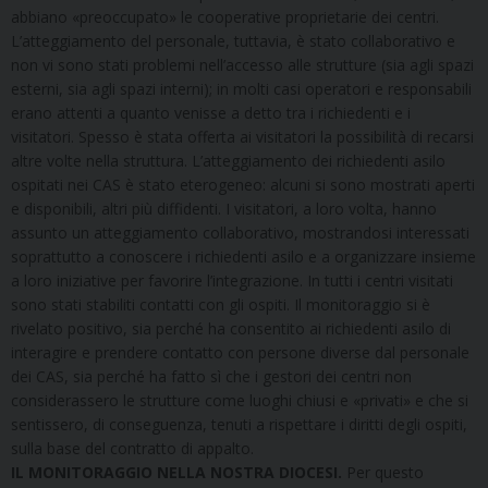
abbiano «preoccupato» le cooperative proprietarie dei centri.
L’atteggiamento del personale, tuttavia, è stato collaborativo e
non vi sono stati problemi nell’accesso alle strutture (sia agli spazi
esterni, sia agli spazi interni); in molti casi operatori e responsabili
erano attenti a quanto venisse a detto tra i richiedenti e i
visitatori. Spesso è stata offerta ai visitatori la possibilità di recarsi
altre volte nella struttura. L’atteggiamento dei richiedenti asilo
ospitati nei CAS è stato eterogeneo: alcuni si sono mostrati aperti
e disponibili, altri più diffidenti. I visitatori, a loro volta, hanno
assunto un atteggiamento collaborativo, mostrandosi interessati
soprattutto a conoscere i richiedenti asilo e a organizzare insieme
a loro iniziative per favorire l’integrazione. In tutti i centri visitati
sono stati stabiliti contatti con gli ospiti. Il monitoraggio si è
rivelato positivo, sia perché ha consentito ai richiedenti asilo di
interagire e prendere contatto con persone diverse dal personale
dei CAS, sia perché ha fatto sì che i gestori dei centri non
considerassero le strutture come luoghi chiusi e «privati» e che si
sentissero, di conseguenza, tenuti a rispettare i diritti degli ospiti,
sulla base del contratto di appalto.
IL MONITORAGGIO NELLA NOSTRA DIOCESI.
Per questo