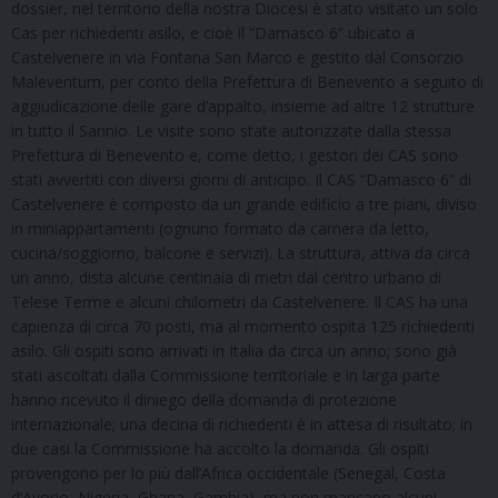
dossier, nel territorio della nostra Diocesi è stato visitato un solo
Cas per richiedenti asilo, e cioè il “Damasco 6” ubicato a
Castelvenere in via Fontana San Marco e gestito dal Consorzio
Maleventum, per conto della Prefettura di Benevento a seguito di
aggiudicazione delle gare d’appalto, insieme ad altre 12 strutture
in tutto il Sannio. Le visite sono state autorizzate dalla stessa
Prefettura di Benevento e, come detto, i gestori dei CAS sono
stati avvertiti con diversi giorni di anticipo. Il CAS “Damasco 6” di
Castelvenere è composto da un grande edificio a tre piani, diviso
in miniappartamenti (ognuno formato da camera da letto,
cucina/soggiorno, balcone e servizi). La struttura, attiva da circa
un anno, dista alcune centinaia di metri dal centro urbano di
Telese Terme e alcuni chilometri da Castelvenere. Il CAS ha una
capienza di circa 70 posti, ma al momento ospita 125 richiedenti
asilo. Gli ospiti sono arrivati in Italia da circa un anno; sono già
stati ascoltati dalla Commissione territoriale e in larga parte
hanno ricevuto il diniego della domanda di protezione
internazionale; una decina di richiedenti è in attesa di risultato; in
due casi la Commissione ha accolto la domanda. Gli ospiti
provengono per lo più dall’Africa occidentale (Senegal, Costa
d’Avorio, Nigeria, Ghana, Gambia), ma non mancano alcuni