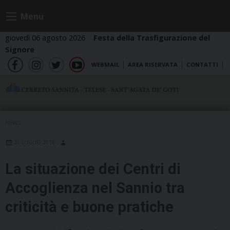
Skip
Menu
to
content
giovedì 06 agosto 2026
Festa della Trasfigurazione del
Signore
WEBMAIL
AREA RISERVATA
CONTATTI
fb
ig
tw
yt
NEWS
25 LUGLIO 2016
La situazione dei Centri di
Accoglienza nel Sannio tra
criticità e buone pratiche