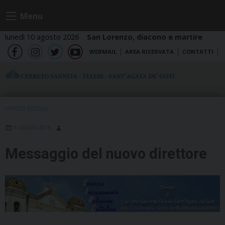
Skip
Menu
to
content
lunedì 10 agosto 2026
San Lorenzo, diacono e martire
WEBMAIL
AREA RISERVATA
CONTATTI
fb
ig
tw
yt
UFFICIO SCUOLA
1 LUGLIO 2016
Messaggio del nuovo direttore