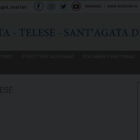
WEBMAIL
AREA RISERVATA
gni, martiri
f
ig
tw
yt
b
TORIO
STRUTTURE DIOCESANE
DOCUMENTI PASTORALI
ESE