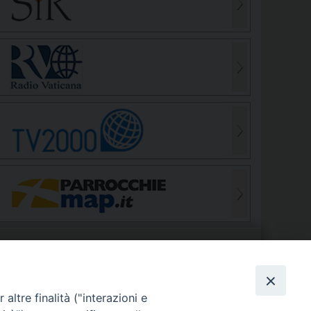
S
EDE VESCOVILE
altre finalità ("interazioni e
Piazza Wojtyla, 1