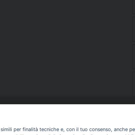
URIA: UFFICI E SERVIZI
PHOTOGALLERY
imili per finalità tecniche e, con il tuo consenso, anche per 
ARROCCHIE
VIDEOGALLERY