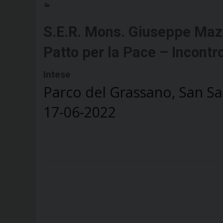
S.E.R. Mons. Giuseppe Maz
Patto per la Pace – Incontr
Intese
Parco del Grassano, San Sa
17-06-2022
P
o