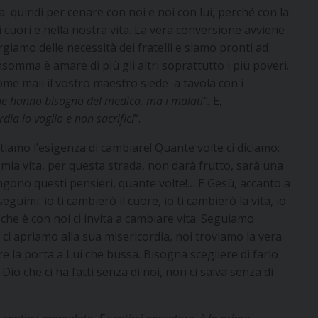
a quindi per cenare con noi e noi con lui, perché con la
 cuori e nella nostra vita. La vera conversione avviene
rgiamo delle necessità dei fratelli e siamo pronti ad
somma è amare di più gli altri soprattutto i più poveri.
come mail il vostro maestro siede a tavola con i
he hanno bisogno del medico, ma i malati”.
E,
rdia io voglio e non sacrifici
”.
ntiamo l’esigenza di cambiare! Quante volte ci diciamo:
ia vita, per questa strada, non darà frutto, sarà una
vengono questi pensieri, quante volte!… E Gesù, accanto a
seguimi: io ti cambierò il cuore, io ti cambierò la vita, io
 che è con noi ci invita a cambiare vita. Seguiamo
ci apriamo alla sua misericordia, noi troviamo la vera
e la porta a Lui che bussa. Bisogna scegliere di farlo
Dio che ci ha fatti senza di noi, non ci salva senza di