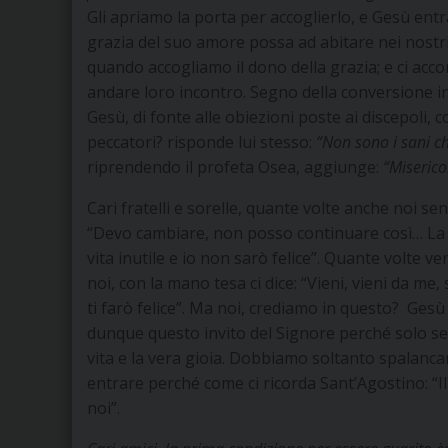
Gli apriamo la porta per accoglierlo, e Gesù entr
grazia del suo amore possa ad abitare nei nostri
quando accogliamo il dono della grazia; e ci acco
andare loro incontro. Segno della conversione in
Gesù, di fonte alle obiezioni poste ai discepoli, 
peccatori? risponde lui stesso:
“Non sono i sani c
riprendendo il profeta Osea, aggiunge:
“Miserico
Cari fratelli e sorelle, quante volte anche noi se
“Devo cambiare, non posso continuare così… La m
vita inutile e io non sarò felice”. Quante volte 
noi, con la mano tesa ci dice: “Vieni, vieni da me, 
ti farò felice”. Ma noi, crediamo in questo? Gesù
dunque questo invito del Signore perché solo se 
vita e la vera gioia. Dobbiamo soltanto spalancar
entrare perché come ci ricorda Sant’Agostino: “Il 
noi”.