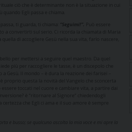
tuale ciò che è determinante non è la situazione in cui
sù quando Egli passa e chiama.
assa, ti guarda, ti chiama:
“Seguimi!”.
Può essere
vito a convertirti sul serio. Ci ricorda la chiamata di Maria
 quella di accogliere Gesù nella sua vita, farlo nascere,
abello per mettersi a seguire quel maestro. Da quel
ede più per raccogliere le tasse, è un discepolo che
 a Gesù. Il mondo – è dura la reazione dei farisei –
 proprio questa la novità del Vangelo che sconcerta
essere toccati nel cuore e cambiare vita, a partire dai
onversione? è “ritornare al Signore” chiedendogli
a certezza che Egli ci ama e il suo amore è sempre
porta e busso; se qualcuno ascolta la mia voce e mi apre la
.