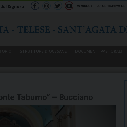
WEBMAIL
AREA RISERVATA
 del Signore
f
ig
tw
yt
b
TORIO
STRUTTURE DIOCESANE
DOCUMENTI PASTORALI
onte Taburno” – Bucciano