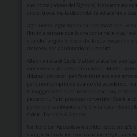
suo nome (=dono del Signore). Nel cammino spiri
uno si trova, ma la disponibilità ad aderire a Ge
Ogni uomo, ogni donna ha una vocazione. Gesù p
l’invito a cercare quello che conta nella vita, l’in
quando l’angelo le disse che la sua vocazione era
crescere, per poi donarlo all’umanità.
Alla chiamata di Gesù, Matteo si alza dal suo sg
momento la vita di Matteo cambiò. Matteo non si
chiama i peccatori per fare festa assieme attorno
però non comprende quanto sta accadendo, ma è
la maggioranza: tutti, nessuno escluso, possono 
peccatori… Tutti possono convertirsi. Cos’è la c
perdono e cambiando stile di vita basandosi sull
fedele. Tornare al Signore.
Nel libro dell’Apocalisse è scritto:
«Ecco, sto alla 
porta, io verrò da lui, cenerò con lui ed egli con me»