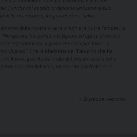
: sentirsi ammalato. E sentirsi peccatore, è la prima
ordia. E anche noi quando preghiamo sentiamo questo
do della miseric
ordia, lo sguardo che ci salva.
ndamento della nostra vita; la preghiera nutre l’amore, la
:
“Ho sperato, ho sperato nel Signore ed egli su di me si è
sse le fondamenta, il giusto che cosa può fare
?
”
. Il
no rifugiato”
. Che la Madonna del Taburno che ha
uore libero, guarito dal male del pessimismo e della
liore liberato dal male, un mondo più fraterno e
† Giuseppe, vescovo