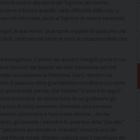
’uomo bussano alla porta del Signore attraverso
 cuore si bussa quando, nelle difficoltà della vita, si
perché interceda, porti al Signore le nostre necessità.
gni, le sue ferite. Le proprie o quelle di qualcuno che
titoli, tanti perché tante le sono le situazioni della vita
 evangelista. Il primo dei quattro Vangeli porta il suo
iere ritenuto dal popolo ebraico infamante perché
 tempo occupavano la Palestina. Gesù, mentre sta
nvece di passare oltre guardandolo con disprezzo come
stò questa sola parola, che Matteo “si alzò e lo seguì”.
 Gesù conosceva la cattiva fama di cui godevano gli
 al posto di Gesù avremmo chiamato una persona
possono cominciare a fare scelte diverse… Anche
o, gli cancella i peccati e lo guarisce dalla “paralisi”
n “peccatore perdonato e risanato” Gesù fa uno dei
na fiducia totale. Matteo realizza così il significato del