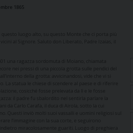
tembre 1865
n questo luogo alto, su questo Monte che ci porta più
vicini al Signore. Saluto don Liberato, Padre Izaias, il
 1401 una ragazza sordomuta di Moiano, chiamata
core nei pressi di una piccola grotta sulle pendici del
l’interno della grotta: avvicinandosi, vide che vi si
 La statua le chiese di scendere al paese e di riferire
lazione, cosicché fosse prelevata da lì e le fosse
zza: il padre fu sbalordito nel sentirla parlare la
 da Carlo Carafa, il duca di Airola, sotto la cui
 Questi inviò molti suoi vassalli e uomini religiosi sul
erare l’immagine con la sua corte, e seguirono
indietro miracolosamente guariti. Luogo di preghiera