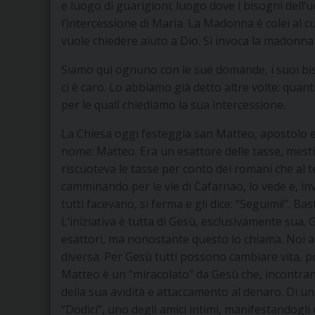
e luogo di guarigioni; luogo dove i bisogni dell
l’intercessione di Maria. La Madonna è colei al cui
vuole chiedere aiuto a Dio. Si invoca la madonna 
Siamo qui ognuno con le sue domande, i suoi biso
ci è caro. Lo abbiamo già detto altre volte: quanti 
per le quali chiediamo la sua intercessione.
La Chiesa oggi festeggia san Matteo, apostolo ed
nome: Matteo. Era un esattore delle tasse, mest
riscuoteva le tasse per conto dei romani che al
camminando per le vie di Cafarnao, lo vede e, i
tutti facevano, si ferma e gli dice: “Seguimi!”. Ba
L’iniziativa è tutta di Gesù, esclusivamente sua.
esattori, ma nonostante questo lo chiama. Noi
diversa. Per Gesù tutti possono cambiare vita, 
Matteo è un “miracolato” da Gesù che, incontrandol
della sua avidità e attaccamento al denaro. Di u
“Dodici”, uno degli amici intimi, manifestandogli u