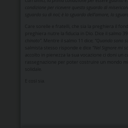
Cari amici, la prima condizione per essere guarito è
condizione per ricevere questo sguardo di miseric
sguardo su di noi; è lo sguardo dell
’amore, lo sguar
Care sorelle e fratelli, che sia la preghiera il fo
preghiera nutre la fiducia in Dio. Dice il salmo 39
chinato”
. Mentre il salmo 11 dice;
“Quando sono sco
salmista stesso risponde e dice
“Nel Signore mi so
accolto in pienezza la sua vocazione ci doni un c
rassegnazione per poter costruire un mondo mig
solidale.
E così sia.