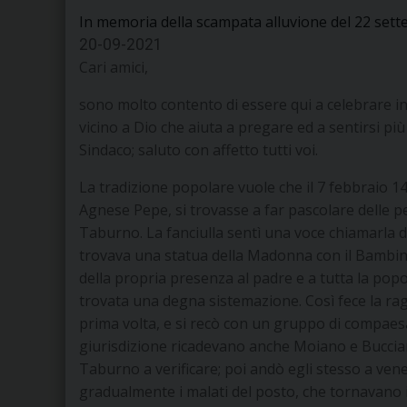
In memoria della scampata alluvione del 22 set
20-09-2021
Cari amici,
sono molto contento di essere qui a celebrare i
vicino a Dio che aiuta a pregare ed a sentirsi più 
Sindaco; saluto con affetto tutti voi.
La tradizione popolare vuole che il 7 febbraio
Agnese Pepe, si trovasse a far pascolare delle pe
Taburno. La fanciulla sentì una voce chiamarla dal
trovava una statua della Madonna con il Bambino.
della propria presenza al padre e a tutta la popo
trovata una degna sistemazione. Così fece la raga
prima volta, e si recò con un gruppo di compaesani
giurisdizione ricadevano anche Moiano e Bucciano.
Taburno a verificare; poi andò egli stesso a ven
gradualmente i malati del posto, che tornavano 