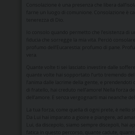
Consolazione è una presenza che libera dall’isol
farne un luogo di comunione. Consolazione è capa
tenerezza di Dio.
Io consolo quando permetto che l’esistenza di un 
fiducia che sorregge la mia vita. Perciò consolare
profumo dell’Eucarestia: profumo di pane. Profu
vera.
Quante volte ti sei lasciato investire dalle soffer
quante volte hai sopportato l’urto tremendo del do
l’anima dalle lacrime della gente, e prendendoti 
di fratello, hai creduto nell’amore! Nella forza de
dell’amore. E senza vergognarti mai neanche dell
La tua forza, come quella di ogni prete, è nello s
Da Lui hai imparato a gioire e piangere, ad amare
Lui, da discepolo, siamo sempre discepoli, hai a
fatica in questo percorso, quante cadute, quant