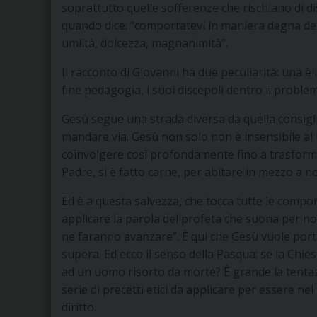
soprattutto quelle sofferenze che rischiano di d
quando dice: “comportatevi in maniera degna dell
umiltà, dolcezza, magnanimità”.
Il racconto di Giovanni ha due peculiarità: una è
fine pedagogia, i suoi discepoli dentro il problem
Gesù segue una strada diversa da quella consiglia
mandare via. Gesù non solo non è insensibile al b
coinvolgere così profondamente fino a trasform
Padre, si è fatto carne, per abitare in mezzo a n
Ed è a questa salvezza, che tocca tutte le compon
applicare la parola del profeta che suona per 
ne faranno avanzare”. È qui che Gesù vuole portar
supera. Ed ecco il senso della Pasqua: se la Chiesa 
ad un uomo risorto da morte? È grande la tenta
serie di precetti etici da applicare per essere ne
diritto.