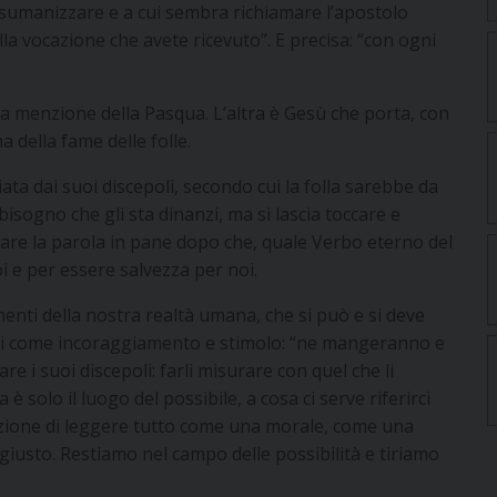
isumanizzare e a cui sembra richiamare l’apostolo
a vocazione che avete ricevuto”. E precisa: “con ogni
 la menzione della Pasqua. L’altra è Gesù che porta, con
a della fame delle folle.
ta dai suoi discepoli, secondo cui la folla sarebbe da
isogno che gli sta dinanzi, ma si lascia toccare e
are la parola in pane dopo che, quale Verbo eterno del
oi e per essere salvezza per noi.
enti della nostra realtà umana, che si può e si deve
noi come incoraggiamento e stimolo: “ne mangeranno e
e i suoi discepoli: farli misurare con quel che li
è solo il luogo del possibile, a cosa ci serve riferirci
zione di leggere tutto come una morale, come una
l giusto. Restiamo nel campo delle possibilità e tiriamo