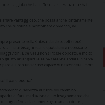
porare la gioia che hai diffuso, la speranza che hai
c’è affare vantaggioso, che possa anche lontanamente
o che si ostina a moltiplicare dividendo, ad
o…
pre presente nella Chiesa: dai discepoli si può
la, ma ai bisogni reali e quotidiani è necessario
illaggi vicini. E se Gesù non si fosse opposto, è molto
en giusto arrangiarsi e se ne sarebbe andata in cerca
e parole e con un sorriso capace di nascondere i morsi
io? Il pane buono?
 sacramento di salvezza al cuore del cammino
a capacità di farsi mediazione di un insegnamento che
accompagna fino ad assumere ogni umano dolore, e