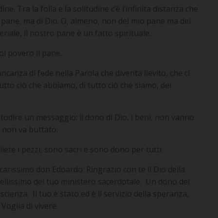
ine. Tra la folla e la solitudine c’è l’infinita distanza che
l pane, ma di Dio. O, almeno, non del mio pane ma del
riale, il nostro pane è un fatto spirituale.
ol povero il pane.
anza di fede nella Parola che diventa lievito, che ci
tutto ciò che abbiamo, di tutto ciò che siamo, dei
stodire un messaggio: il dono di Dio, i beni, non vanno
 non va buttato.
liete i pezzi, sono sacri e sono dono per tutti.
 carissimo don Edoardo. Ringrazio con te il Dio della
ellissimo del tuo ministero sacerdotale. Un dono del
enza. Il tuo è stato ed è il servizio della speranza,
Voglia di vivere.