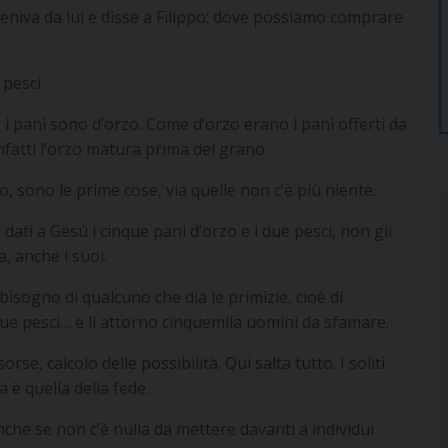
 veniva da lui e disse a Filippo: dove possiamo comprare
pesci.
 i pani sono d’orzo. Come d’orzo erano i pani offerti da
nfatti l’orzo matura prima del grano.
o, sono le prime cose, via quelle non c’è più niente.
dati a Gesù i cinque pani d’orzo e i due pesci, non gli
a, anche i suoi.
bisogno di qualcuno che dia le primizie, cioè di
due pesci… e lì attorno cinquemila uomini da sfamare.
se, calcolo delle possibilità. Qui salta tutto. I soliti
a è quella della fede.
nche se non c’è nulla da mettere davanti a individui