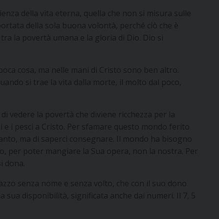
rienza della vita eterna, quella che non si misura sulle
 portata della sola buona volontà, perché ciò che è
tra la povertà umana e la gloria di Dio. Dio si
oca cosa, ma nelle mani di Cristo sono ben altro.
ndo si trae la vita dalla morte, il molto dal poco,
 di vedere la povertà che diviene ricchezza per la
 e i pesci a Cristo. Per sfamare questo mondo ferito
anto, ma di saperci consegnare. Il mondo ha bisogno
sto, per poter mangiare la Sua opera, non la nostra. Per
i dona.
gazzo senza nome e senza volto, che con il suo dono
a sua disponibilità, significata anche dai numeri. Il 7, 5