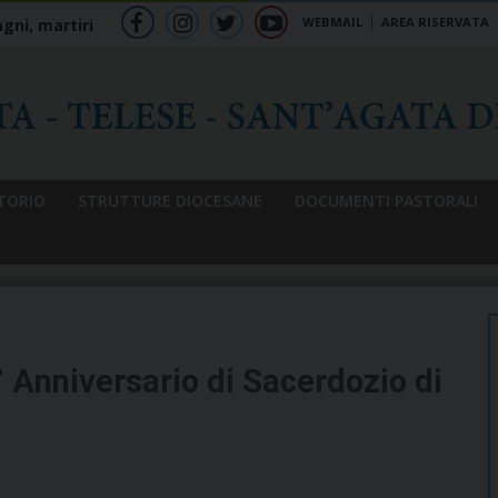
WEBMAIL
AREA RISERVATA
gni, martiri
f
ig
tw
yt
b
TORIO
STRUTTURE DIOCESANE
DOCUMENTI PASTORALI
 Anniversario di Sacerdozio di