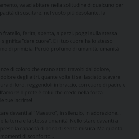
amento, va ad abitare nella solitudine di qualcuno per
cità di suscitare, nel vuoto più desolante, la
fratello, ferita, spenta, a pezzi, poggi sulla stessa
 significa “dare cuore”. E il tuo cuore ha lo stesso
mo di primizia. Perciò profumo di umanità, umanità
enze di coloro che erano stati travolti dal dolore,
lore degli altri, quante volte ti sei lasciato scavare
cura di loro, reggendoli in braccio, con cuore di padre e
ll’amore! Il prete è colui che crede nella forza
e tue lacrime!
tare davanti al “Maestro”, in silenzio, in adorazione…
 la terra e la stessa umanità. Nello stare davanti a
ppreso la capacità di donarti senza misura. Ma quanta
i momenti di sconforto…