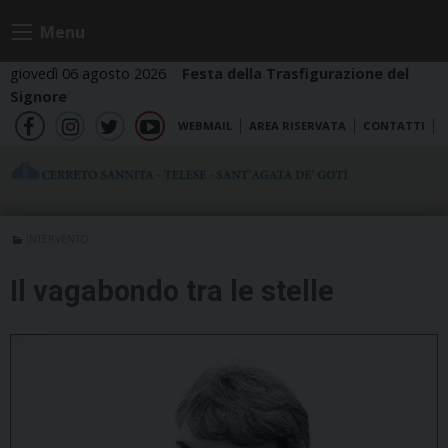
Skip
Menu
to
content
giovedì 06 agosto 2026
Festa della Trasfigurazione del
Signore
WEBMAIL
AREA RISERVATA
CONTATTI
fb
ig
tw
yt
INTERVENTO
Il vagabondo tra le stelle