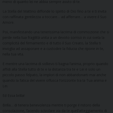
meno di quanto lei ne abbia sempre avuto di te.
La Stella del Mattino diffonde lo spirito di Dio fino a te e ti invita
con raffinata gentilezza a toccare… ad afferrare… a vivere il Suo
Amore.
Poi, manifestando una tenerissima lacrima di commozione che si
perde nella tua fragilità unita a un devoto sorriso in cui svela la
complicità del firmamento e di tutto il Suo Creato, la Stella ti
invoglia ad assaporare e a custodire la fiducia che ripone in te,
nella tua vita.
E mentre una lacrima di sollievo ti bagna l’anima, proprio quando
affidi alla Stella tutto di te e la distanza tra te e Lei è solo un
piccolo passo felpato, la implori di non abbandonarti mai anche
quando la fatica del vivere offusca l’orizzonte tra la Tua anima e
Lei.
Ed Essa brilla!
Brilla… di tenera benevolenza mentre ti porge il ristoro della
consolazione, facendo scivolare via da te quell’atteggiamento di