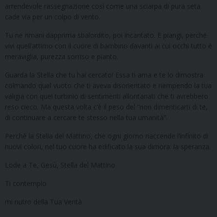
arrendevole rassegnazione così come una sciarpa di pura seta
cade via per un colpo di vento.
Tu ne rimani dapprima sbalordito, poi incantato. E piangi, perché
vivi quell’attimo con il cuore di bambino davanti ai cui occhi tutto è
meraviglia, purezza sorriso e pianto.
Guarda la Stella che tu hai cercato! Essa ti ama e te lo dimostra
colmando quel vuoto che ti aveva disorientato e riempendo la tua
valigia con quel turbinio di sentimenti allontanati che ti avrebbero
reso cieco. Ma questa volta c’è il peso del “non dimenticarti di te,
di continuare a cercare te stesso nella tua umanità”.
Perché la Stella del Mattino, che ogni giorno riaccende l’infinito di
nuovi colori, nel tuo cuore ha edificato la sua dimora: la speranza.
Lode a Te, Gesù, Stella del Mattino
Ti contemplo
mi nutro della Tua Verità