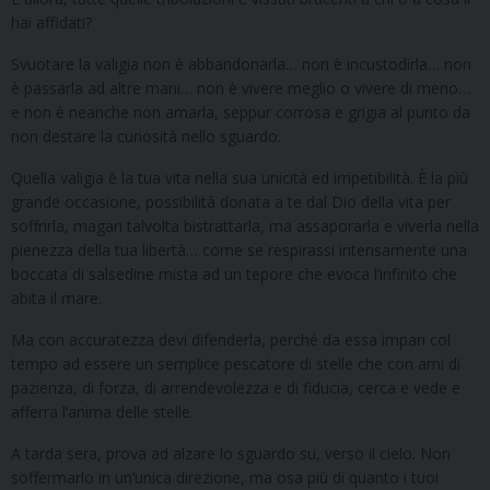
hai affidati?
Svuotare la valigia non è abbandonarla… non è incustodirla… non
è passarla ad altre mani… non è vivere meglio o vivere di meno…
e non è neanche non amarla, seppur corrosa e grigia al punto da
non destare la curiosità nello sguardo.
Quella valigia è la tua vita nella sua unicità ed irripetibilità. È la più
grande occasione, possibilità donata a te dal Dio della vita per
soffrirla, magari talvolta bistrattarla, ma assaporarla e viverla nella
pienezza della tua libertà… come se respirassi intensamente una
boccata di salsedine mista ad un tepore che evoca l’infinito che
abita il mare.
Ma con accuratezza devi difenderla, perché da essa impari col
tempo ad essere un semplice pescatore di stelle che con ami di
pazienza, di forza, di arrendevolezza e di fiducia, cerca e vede e
afferra l’anima delle stelle.
A tarda sera, prova ad alzare lo sguardo su, verso il cielo. Non
soffermarlo in un’unica direzione, ma osa più di quanto i tuoi