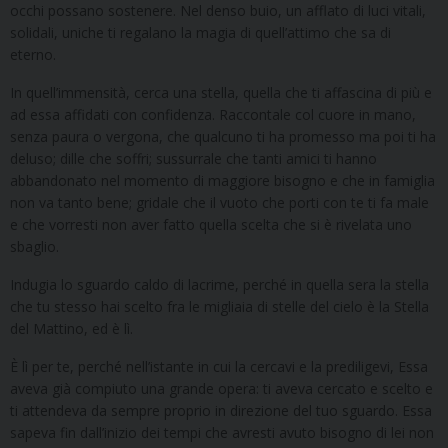
occhi possano sostenere. Nel denso buio, un afflato di luci vitali,
solidali, uniche ti regalano la magia di quell’attimo che sa di
eterno.
In quell’immensità, cerca una stella, quella che ti affascina di più e
ad essa affidati con confidenza. Raccontale col cuore in mano,
senza paura o vergona, che qualcuno ti ha promesso ma poi ti ha
deluso; dille che soffri; sussurrale che tanti amici ti hanno
abbandonato nel momento di maggiore bisogno e che in famiglia
non va tanto bene; gridale che il vuoto che porti con te ti fa male
e che vorresti non aver fatto quella scelta che si è rivelata uno
sbaglio.
Indugia lo sguardo caldo di lacrime, perché in quella sera la stella
che tu stesso hai scelto fra le migliaia di stelle del cielo è la Stella
del Mattino, ed è lì.
È lì per te, perché nell’istante in cui la cercavi e la prediligevi, Essa
aveva già compiuto una grande opera: ti aveva cercato e scelto e
ti attendeva da sempre proprio in direzione del tuo sguardo. Essa
sapeva fin dall’inizio dei tempi che avresti avuto bisogno di lei non