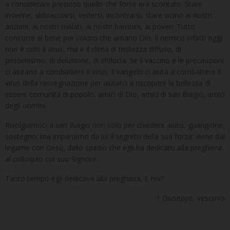
a considerare prezioso quello che forse era scontato. Stare
insieme, abbracciarsi, vedersi, incontrarsi, stare vicino ai nostri
anziani, ai nostri malati, ai nostri bambini, ai poveri. Tutto
concorre al bene per coloro che amano Dio. Il nemico infatti oggi
non è solo il virus, ma è il clima di tristezza diffuso, di
pessimismo, di delusione, di sfiducia. Se il vaccino e le precauzioni
ci aiutano a combattere il virus, il vangelo ci aiuta a combattere il
virus della rassegnazione per aiutarci a riscoprire la bellezza di
essere comunità di popolo, amici di Dio, amici di san Biagio, amici
degli uomini.
Rivolgiamoci a san Biagio non solo per chiedere aiuto, guarigione,
sostegno; ma impariamo da lui il segreto della sua forza: viene dal
legame con Gesù, dallo spazio che egli ha dedicato alla preghiera,
al colloquio col suo Signore.
Tanto tempo egli dedicava alla preghiera. E noi?
† Giuseppe, vescovo