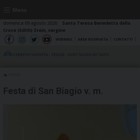
Skip
Menu
to
content
domenica 09 agosto 2026
Santa Teresa Benedetta della
Croce (Edith) Stein, vergine
WEBMAIL
AREA RISERVATA
CONTATTI
fb
ig
tw
yt
OMELIA
Festa di San Biagio v. m.