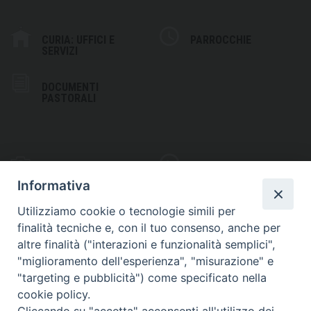
CURIA: UFFICI E
PARROCCHIE
SERVIZI
DOCUMENTI
PASTORALI
PHOTOGALLERY
VIDEOGALLERY
Informativa
Utilizziamo cookie o tecnologie simili per
finalità tecniche e, con il tuo consenso, anche per
altre finalità ("interazioni e funzionalità semplici",
S
EDE VESCOVILE
"miglioramento dell'esperienza", "misurazione" e
Piazza Wojtyla, 1
"targeting e pubblicità") come specificato nella
82032 Cerreto Sannita (BN)
cookie policy.