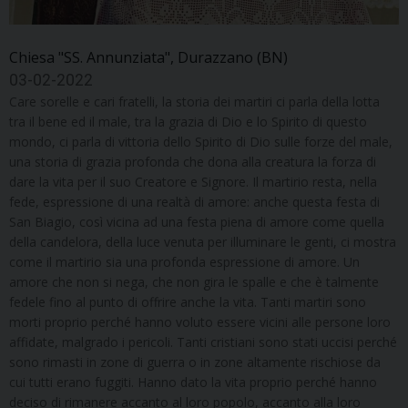
Chiesa "SS. Annunziata", Durazzano (BN)
03-02-2022
Care sorelle e cari fratelli, la storia dei martiri ci parla della lotta
tra il bene ed il male, tra la grazia di Dio e lo Spirito di questo
mondo, ci parla di vittoria dello Spirito di Dio sulle forze del male,
una storia di grazia profonda che dona alla creatura la forza di
dare la vita per il suo Creatore e Signore. Il martirio resta, nella
fede, espressione di una realtà di amore: anche questa festa di
San Biagio, così vicina ad una festa piena di amore come quella
della candelora, della luce venuta per illuminare le genti, ci mostra
come il martirio sia una profonda espressione di amore. Un
amore che non si nega, che non gira le spalle e che è talmente
fedele fino al punto di offrire anche la vita. Tanti martiri sono
morti proprio perché hanno voluto essere vicini alle persone loro
affidate, malgrado i pericoli. Tanti cristiani sono stati uccisi perché
sono rimasti in zone di guerra o in zone altamente rischiose da
cui tutti erano fuggiti. Hanno dato la vita proprio perché hanno
deciso di rimanere accanto al loro popolo, accanto alla loro