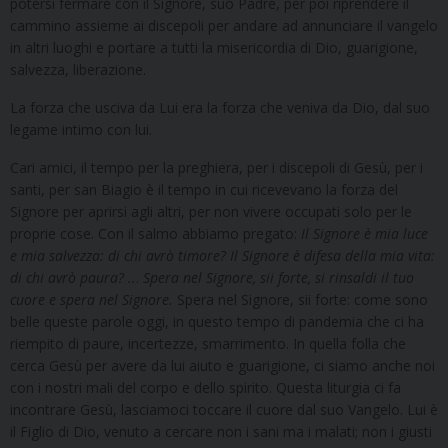
potersi fermare con il Signore, suo Padre, per poi riprendere il
cammino assieme ai discepoli per andare ad annunciare il vangelo
in altri luoghi e portare a tutti la misericordia di Dio, guarigione,
salvezza, liberazione.
La forza che usciva da Lui era la forza che veniva da Dio, dal suo
legame intimo con lui.
Cari amici, il tempo per la preghiera, per i discepoli di Gesù, per i
santi, per san Biagio è il tempo in cui ricevevano la forza del
Signore per aprirsi agli altri, per non vivere occupati solo per le
proprie cose. Con il salmo abbiamo pregato:
Il Signore è mia luce
e mia salvezza: di chi avrò timore? Il Signore è difesa della mia vita:
di chi avrò paura? ..
.
Spera nel Signore, sii forte, si rinsaldi il tuo
cuore e spera nel Signore.
Spera nel Signore, sii forte: come sono
belle queste parole oggi, in questo tempo di pandemia che ci ha
riempito di paure, incertezze, smarrimento. In quella folla che
cerca Gesù per avere da lui aiuto e guarigione, ci siamo anche noi
con i nostri mali del corpo e dello spirito. Questa liturgia ci fa
incontrare Gesù, lasciamoci toccare il cuore dal suo Vangelo. Lui è
il Figlio di Dio, venuto a cercare non i sani ma i malati; non i giusti