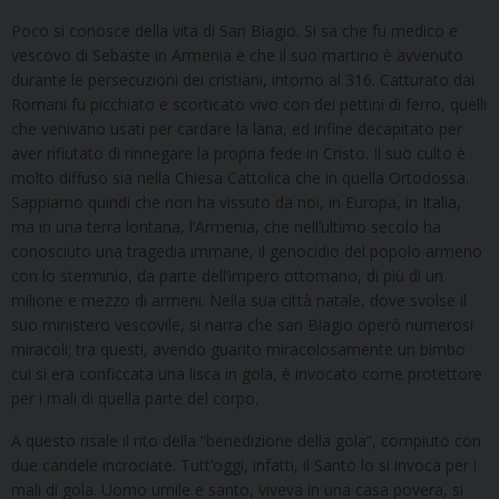
Poco si conosce della vita di San Biagio. Si sa che fu medico e
vescovo di Sebaste in Armenia e che il suo martirio è avvenuto
durante le persecuzioni dei cristiani, intorno al 316. Catturato dai
Romani fu picchiato e scorticato vivo con dei pettini di ferro, quelli
che venivano usati per cardare la lana, ed infine decapitato per
aver rifiutato di rinnegare la propria fede in Cristo. Il suo culto è
molto diffuso sia nella Chiesa Cattolica che in quella Ortodossa.
Sappiamo quindi che non ha vissuto da noi, in Europa, in Italia,
ma in una terra lontana, l’Armenia, che nell’ultimo secolo ha
conosciuto una tragedia immane, il genocidio del popolo armeno
con lo sterminio, da parte dell’impero ottomano, di più di un
milione e mezzo di armeni. Nella sua città natale, dove svolse il
suo ministero vescovile, si narra che san Biagio operò numerosi
miracoli; tra questi, avendo guarito miracolosamente un bimbo
cui si era conficcata una lisca in gola, è invocato come protettore
per i mali di quella parte del corpo.
A questo risale il rito della “benedizione della gola”, compiuto con
due candele incrociate. Tutt’oggi, infatti, il Santo lo si invoca per i
mali di gola. Uomo umile e santo, viveva in una casa povera, si