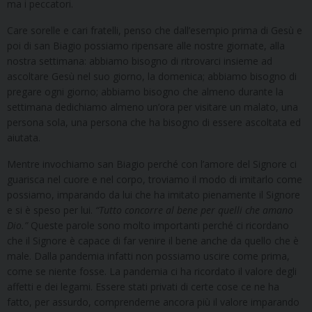
ma i peccatori.
Care sorelle e cari fratelli, penso che dall’esempio prima di Gesù e
poi di san Biagio possiamo ripensare alle nostre giornate, alla
nostra settimana: abbiamo bisogno di ritrovarci insieme ad
ascoltare Gesù nel suo giorno, la domenica; abbiamo bisogno di
pregare ogni giorno; abbiamo bisogno che almeno durante la
settimana dedichiamo almeno un’ora per visitare un malato, una
persona sola, una persona che ha bisogno di essere ascoltata ed
aiutata.
Mentre invochiamo san Biagio perché con l’amore del Signore ci
guarisca nel cuore e nel corpo, troviamo il modo di imitarlo come
possiamo, imparando da lui che ha imitato pienamente il Signore
e si è speso per lui.
“
Tutto concorre al bene per quelli che amano
Dio.”
Queste parole sono molto importanti perché ci ricordano
che il Signore è capace di far venire il bene anche da quello che è
male. Dalla pandemia infatti non possiamo uscire come prima,
come se niente fosse. La pandemia ci ha ricordato il valore degli
affetti e dei legami. Essere stati privati di certe cose ce ne ha
fatto, per assurdo, comprenderne ancora più il valore imparando