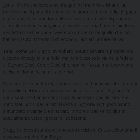
gente. Credo che questo sia il segno del martirio cristiano: un
martirio che ci parla di dono di sé, di amore e non di odio. Ci parla
di persone che rispondono all’odio con l’amore, che rispondono
alla violenza con la preghiera e la mitezza. I martiri non chiedono
vendetta ma chiedono di vivere un amore come quello che loro
hanno vissuto. I martiri ci chiedono di lasciarci amare da Dio.
Tanti, come San Biagio, avrebbero potuto salvare la propria vita
dicendo rinnego la mia fede, ma hanno scelto la via della fedeltà
al Signore Gesù. Come Gesù che, non per forza, ma liberamente,
scelse di donare la sua vita per noi.
Care sorelle e cari fratelli, ci sono santi che hanno vissuto in tempi
tranquilli e nel loro tempo hanno speso la vita per il Signore. Ci
sono santi che hanno conosciuto la persecuzione, le torture e
sono stati uccisi per la loro fedeltà al Signore. Tutti però hanno
annunciato il Vangelo e praticato l’amore di Dio verso gli altri,
specialmente verso i poveri e i sofferenti.
E oggi tra questi santi che sono stati uccisi per Cristo celebriamo il
vescovo e martire San Biagio.