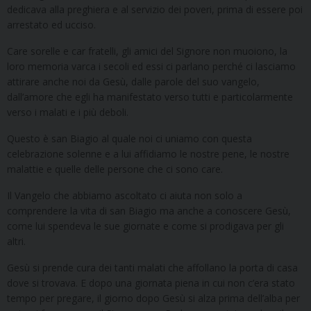
dedicava alla preghiera e al servizio dei poveri, prima di essere poi
arrestato ed ucciso.
Care sorelle e car fratelli, gli amici del Signore non muoiono, la
loro memoria varca i secoli ed essi ci parlano perché ci lasciamo
attirare anche noi da Gesù, dalle parole del suo vangelo,
dall’amore che egli ha manifestato verso tutti e particolarmente
verso i malati e i più deboli.
Questo è san Biagio al quale noi ci uniamo con questa
celebrazione solenne e a lui affidiamo le nostre pene, le nostre
malattie e quelle delle persone che ci sono care.
Il Vangelo che abbiamo ascoltato ci aiuta non solo a
comprendere la vita di san Biagio ma anche a conoscere Gesù,
come lui spendeva le sue giornate e come si prodigava per gli
altri.
Gesù si prende cura dei tanti malati che affollano la porta di casa
dove si trovava. E dopo una giornata piena in cui non c’era stato
tempo per pregare, il giorno dopo Gesù si alza prima dell’alba per