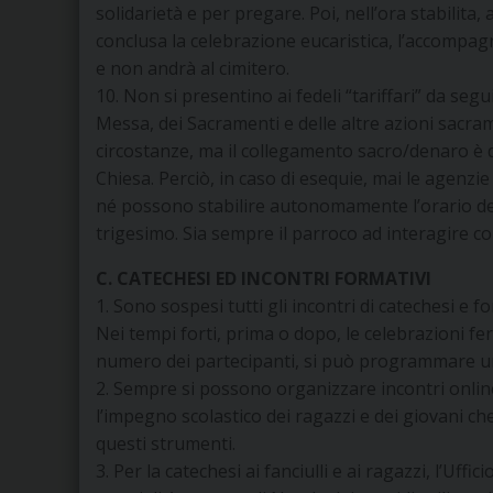
solidarietà e per pregare. Poi, nell’ora stabilita, 
conclusa la celebrazione eucaristica, l’accompag
e non andrà al cimitero.
10. Non si presentino ai fedeli “tariffari” da seg
Messa, dei Sacramenti e delle altre azioni sacrame
circostanze, ma il collegamento sacro/denaro è di
Chiesa. Perciò, in caso di esequie, mai le agenzi
né possono stabilire autonomamente l’orario del 
trigesimo. Sia sempre il parroco ad interagire con
C. CATECHESI ED INCONTRI FORMATIVI
1. Sono sospesi tutti gli incontri di catechesi e f
Nei tempi forti, prima o dopo, le celebrazioni fer
numero dei partecipanti, si può programmare un
2. Sempre si possono organizzare incontri online
l’impegno scolastico dei ragazzi e dei giovani c
questi strumenti.
3. Per la catechesi ai fanciulli e ai ragazzi, l’Uf