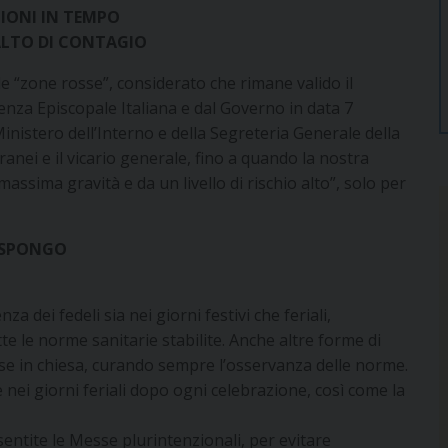
ZIONI IN TEMPO
 ALTO DI CONTAGIO
e “zone rosse”, considerato che rimane valido il
enza Episcopale Italiana e dal Governo in data 7
inistero dell’Interno e della Segreteria Generale della
oranei e il vicario generale, fino a quando la nostra
assima gravità e da un livello di rischio alto”, solo per
ISPONGO
a dei fedeli sia nei giorni festivi che feriali,
le norme sanitarie stabilite. Anche altre forme di
se in chiesa, curando sempre l’osservanza delle norme.
e nei giorni feriali dopo ogni celebrazione, così come la
ntite le Messe plurintenzionali, per evitare