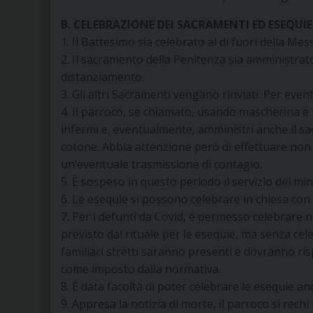
B. CELEBRAZIONE DEI SACRAMENTI ED ESEQUIE
1. Il Battesimo sia celebrato al di fuori della Mess
2. Il sacramento della Penitenza sia amministrato
distanziamento.
3. Gli altri Sacramenti vengano rinviati. Per even
4. Il parroco, se chiamato, usando mascherina e ig
infermi e, eventualmente, amministri anche il sa
cotone. Abbia attenzione però di effettuare non p
un’eventuale trasmissione di contagio.
5. È sospeso in questo periodo il servizio dei mi
6. Le esequie si possono celebrare in chiesa con la
7. Per i defunti da Covid, è permesso celebrare n
previsto dal rituale per le esequie, ma senza cel
familiari stretti saranno presenti e dovranno ris
come imposto dalla normativa.
8. È data facoltà di poter celebrare le esequie an
9. Appresa la notizia di morte, il parroco si rech