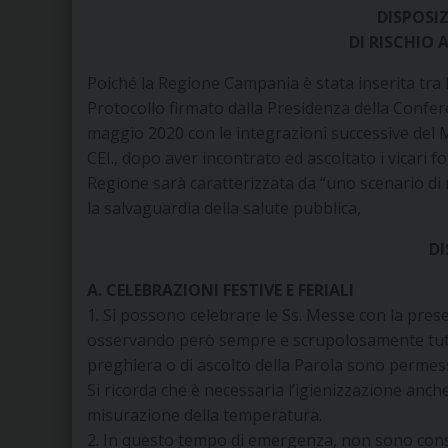
DISPOSI
DI RISCHIO
Poiché la Regione Campania è stata inserita tra l
Protocollo firmato dalla Presidenza della Confer
maggio 2020 con le integrazioni successive del M
CEI., dopo aver incontrato ed ascoltato i vicari f
Regione sarà caratterizzata da “uno scenario di m
la salvaguardia della salute pubblica,
D
A. CELEBRAZIONI FESTIVE E FERIALI
1. Si possono celebrare le Ss. Messe con la presenz
osservando però sempre e scrupolosamente tutte 
preghiera o di ascolto della Parola sono permes
Si ricorda che è necessaria l’igienizzazione anch
misurazione della temperatura.
2. In questo tempo di emergenza, non sono conse