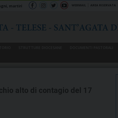
WEBMAIL
AREA RISERVATA
gni, martiri
f
ig
tw
yt
b
TORIO
STRUTTURE DIOCESANE
DOCUMENTI PASTORALI
chio alto di contagio del 17