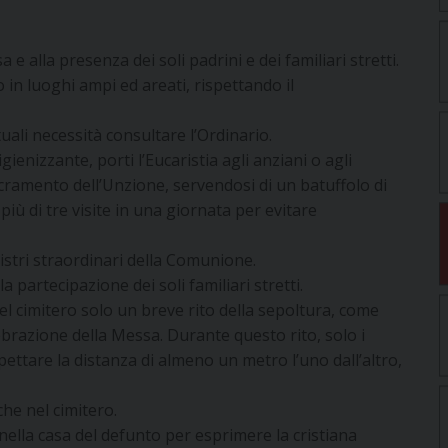
a e alla presenza dei soli padrini e dei familiari stretti.
 in luoghi ampi ed areati, rispettando il
tuali necessità consultare l’Ordinario.
ienizzante, porti l’Eucaristia agli anziani o agli
cramento dell’Unzione, servendosi di un batuffolo di
iù di tre visite in una giornata per evitare
nistri straordinari della Comunione.
 partecipazione dei soli familiari stretti.
el cimitero solo un breve rito della sepoltura, come
ebrazione della Messa. Durante questo rito, solo i
pettare la distanza di almeno un metro l’uno dall’altro,
che nel cimitero.
i nella casa del defunto per esprimere la cristiana