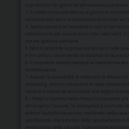
soprattutto nei giorni feriali eccessiva partecipa
3. Si celebri una sola Messa al giorno e si concele
concelebranti però si comunicheranno solo al C
4. Spetta sempre al sacerdote e non al sacrista o
celebrazione per essere sicuri che i vasi sacri, i
norme igienico-sanitarie.
5. Non è possibile la presenza del coro nelle ce
e tre cantori, osservando le distanze di sicurezza
6. Il sacerdote indossi sempre la mascherina dur
testimonianza.
7. Avendo la possibilità di celebrare la Messa con 
streaming, escluso situazioni di reale necessità 
sempre si riesce ad assicurare una degna trasmi
8. I fedeli si rechino nella chiesa funzionante pi
del proprio Comune. Se sottoposti a controllo d
esibire l’autodichiarazione, mettendo nella causa
specificando che il motivo dello spostamento è de
metteranno nella causale “comprovate esigenze 