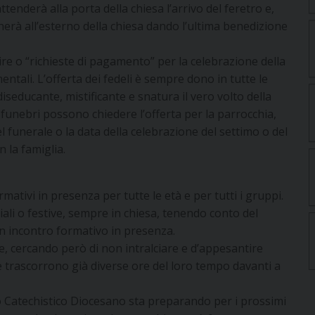
attenderà alla porta della chiesa l’arrivo del feretro e,
nerà all’esterno della chiesa dando l’ultima benedizione
uire o “richieste di pagamento” per la celebrazione della
ntali. L’offerta dei fedeli è sempre dono in tutte le
seducante, mistificante e snatura il vero volto della
e funebri possono chiedere l’offerta per la parrocchia,
funerale o la data della celebrazione del settimo o del
 la famiglia.
ormativi in presenza per tutte le età e per tutti i gruppi.
iali o festive, sempre in chiesa, tenendo conto del
 incontro formativo in presenza.
, cercando però di non intralciare e d’appesantire
he trascorrono già diverse ore del loro tempo davanti a
ficio Catechistico Diocesano sta preparando per i prossimi