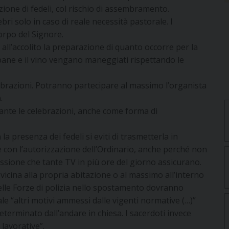
zione di fedeli, col rischio di assembramento.
bri solo in caso di reale necessità pastorale. I
orpo del Signore.
 all’accolito la preparazione di quanto occorre per la
l pane e il vino vengano maneggiati rispettando le
lebrazioni. Potranno partecipare al massimo l’organista
.
ante le celebrazioni, anche come forma di
la presenza dei fedeli si eviti di trasmetterla in
e con l’autorizzazione dell’Ordinario, anche perché non
ssione che tante TV in più ore del giorno assicurano.
ù vicina alla propria abitazione o al massimo all’interno
elle Forze di polizia nello spostamento dovranno
le “altri motivi ammessi dalle vigenti normative (…)”
terminato dall’andare in chiesa. I sacerdoti invece
lavorative”.