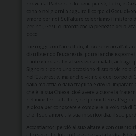
riceve dal Padre non lo tiene per sé; tutto, in Ges
cena e nei giorni a seguire il corpo di Gesù diven
amore per noi. Sull’altare celebriamo il mistero 
per noi, Gesù ci ricorda che la pienezza della 
poco.
Inizi oggi, con l’accolitato, il tuo servizio all’alt
distribuendo l’eucarestia; potrai anche esporre il
ti introduce anche al servizio ai malati, ai fragil
Signore ti dona una occasione di stare vicino al 
nell’Eucarestia, ma anche vicino a quel corpo di Cr
dalla malattia o dalla fragilità e dovrai imparar
che è la sua Chiesa, cioè avere a cuore la frater
nel ministero all’altare, nel permettere al Signore 
gioiosa per conoscere e compiere la volontà di Dio
che il suo amore , la sua misericordia, il suo per
Accostiamoci perciò al suo altare e con quanto ric
cibo vero che lui ci offre e che sazia la vita. E