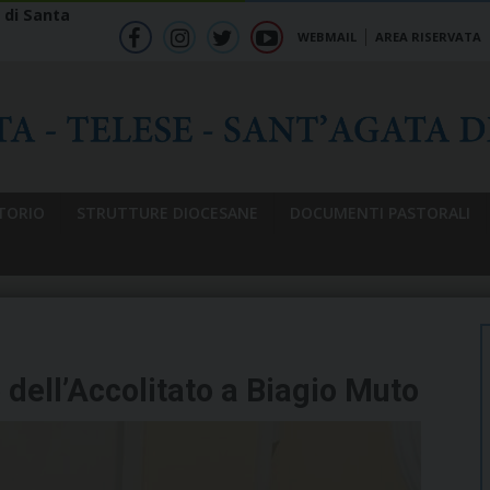
 di Santa
WEBMAIL
AREA RISERVATA
f
ig
tw
yt
b
TORIO
STRUTTURE DIOCESANE
DOCUMENTI PASTORALI
dell’Accolitato a Biagio Muto