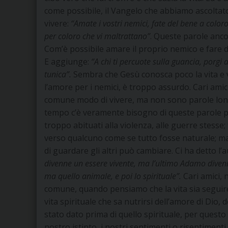
come possibile, il Vangelo che abbiamo ascoltat
vivere:
“Amate i vostri nemici, fate del bene a color
per coloro che vi maltrattano”
. Queste parole anco
Com’è possibile amare il proprio nemico e fare 
E aggiunge:
“A chi ti percuote sulla guancia, porgi an
tunica”.
Sembra che Gesù conosca poco la vita e vi
l’amore per i nemici, è troppo assurdo. Cari ami
comune modo di vivere, ma non sono parole lonta
tempo c’è veramente bisogno di queste parole p
troppo abituati alla violenza, alle guerre stess
verso qualcuno come se tutto fosse naturale; ma 
di guardare gli altri può cambiare. Ci ha detto l’a
divenne un essere vivente, ma l’ultimo Adamo divenne 
ma quello animale, e poi lo spirituale”.
Cari amici, 
comune, quando pensiamo che la vita sia seguire 
vita spirituale che sa nutrirsi dell’amore di Dio, d
stato dato prima di quello spirituale, per quest
nostro istinto, i nostri sentimenti o risentimen