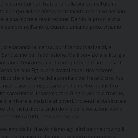
ù, è dono. Lui non trattiene nulla per sé; nell’ultima
ta il Corpo del crocifisso, sacramento definitivo del suo
della sua morte e resurrezione. Dando la propria vita
vita è sempre nell’amore. Quando amiamo poco, viviamo
are, preparando la mensa, purificando i vasi sacri, e
 Santissimo per l’adorazione. Ma il servizio alla liturgia
i portando l’eucarestia a chi non può venire in Chiesa. Il
Corpo del suo Figlio, che dovrai saper riconoscere
isto che è la carne della sorella o del fratello crocifissi
e a riconoscerlo e rispettarlo anche nel Corpo mistico
nità sacerdotale. Insomma caro Biagio, amico e fratello,
di arrivare ai malati e ai poveri, troverai la via sicura e
 che, nella diversità dei doni e delle vocazioni, vuole
dono arrivi a tutti, nessuno escluso.
eviamo da lui ci avviciniamo agli altri perché trovino il
d è a partire da questo che noi possiamo comprendere,