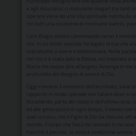
Purtroppo bisogna dire che qualche volta anche n
e agli insuccessi; ci muoviamo magari tra tanti 
operare viene da una vita spirituale nutrita da 
noi tutti una occasione di rinnovare slancio, pas
Caro Biagio stiamo camminando verso il ministero
che, in un modo speciale ha legato la tua vita al
soprattutto a vivere e testimoniare. Nella parol
nel rito ti è stata data la Bibbia, sei chiamato a
Maria che seppe dire all’angelo: Avvenga in me s
profondità del disegno di amore di Dio.
Oggi riceverai il ministero dell’accolitato, sarai i
rapporto in modo speciale con l’altare dove si cel
fisicamente, parte del mistero dell’ultima cena, 
ed alle generazioni di ogni tempo, il memoriale de
quel «corpo», che il Figlio di Dio ha ricevuto a
mondo. Il corpo che Gesù ha ricevuto lo ha reso 
fuorché il peccato, la nostra condizione umana. Ges