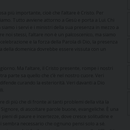
sa più importante, cioè che l’altare è Cristo. Per
siamo. Tutto avviene attorno a Gesù e porta a Lui. Chi
 siamo i servi e i ministri della sua presenza in mezzo a
ire noi stessi, l’altare non è un palcoscenico, ma siamo
 celebrazione e la forza della Parola di Dio, la presenza
rgia della domenica dovrebbe essere vissuta con un
.
giorno. Ma l’altare, il Cristo presente, rompe i nostri
altra parte sa quello che c’è nel nostro cuore. Veri
 difende curando la esteriorità. Veri davanti a Dio
i.
re di più che di fronte ai tanti problemi della vita la
l Signore, di ascoltare parole buone, evangeliche. È una
pieni di paure e incertezze, dove cresce solitudine e
ui sembra necessario che ognuno pensi solo a sé.