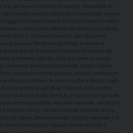
o, che altrimenti ci sembrerà sempre impossibile da
o che vi odiano, benedite coloro che vi maledicono, pregate
ra oggi sono tanto lontane dal nostro modo di vivere.
del bene a coloro che ci odiano? Ma Gesù non si ferma.
che l’altra: a chi ti leva il mantello, non rifiutare la
va di illusioni. Perdonare le offese, pretendere
ci, queste parole è vero sono veramente diverse dal
ne o estranee alla vita. Anzi, mai come in questo
er rinnovare questo nostro mondo. Forse ci siamo
e; forse troviamo normale provare rancori, risentimenti
la vita può cambiare, le nostre scelte, il nostro modo
utore della lettera agli ebrei:
“Il primo uomo, Adamo,
spirito datore di vita. Non vi fu prima il corpo spirituale,
niente sembra possibile nella vita materiale, nel sentire
il proprio istinto, ma tutto diventa possibile in una
ella sua Parola, della eucarestia. Il corpo materiale ci è
o ci sembra sempre più naturale vivere secondo il
ti. Gesù non ha mai considerato nemico nessuno, Lui ha