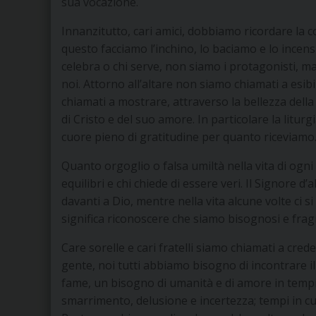
sua vocazione.
Innanzitutto, cari amici, dobbiamo ricordare la co
questo facciamo l’inchino, lo baciamo e lo incen
celebra o chi serve, non siamo i protagonisti, ma
noi. Attorno all’altare non siamo chiamati a esib
chiamati a mostrare, attraverso la bellezza della
di Cristo e del suo amore. In particolare la litu
cuore pieno di gratitudine per quanto riceviamo
Quanto orgoglio o falsa umiltà nella vita di ogni 
equilibri e chi chiede di essere veri. Il Signore d’
davanti a Dio, mentre nella vita alcune volte ci si
significa riconoscere che siamo bisognosi e fragil
Care sorelle e cari fratelli siamo chiamati a crede
gente, noi tutti abbiamo bisogno di incontrare i
fame, un bisogno di umanità e di amore in tempi 
smarrimento, delusione e incertezza; tempi in c