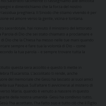
oi sacerdoti facilmente ci rassegniamo alle difficoltà
impegni e dimentichiamo che la forza del nostro
un’assidua preghiera. Il Sinodo che stiamo vivendo è per
sione ed amore verso la gente, vicina e lontana.
 sacerdotale, hai ricevuto il ministero del lettorato
la Parola di Dio che sei stato chiamato a proclamare e
a di Dio che la Chiesa ha messo nelle tue mani quando
 cercare sempre e fare tua la volontà di Dio – come
econdo la tua parola – e sempre trovare tutta la
stituito questa sera accolito e questo ti mette in
ebra l’Eucaristia. L’accolitato ti rende, anche
cuore del memoriale che Gesù ha lasciato ai suoi amici
lla sua Pasqua. Sull’altare ti avvicinerai al mistero di
ttraverso Maria, quando è venuto a nascere in questo
parte della nostra umanità- Gesù ha condiviso tutto,
ù l’ha accettato, l’ha fatto suo e tutto ciò che il Figlio