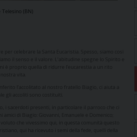
e Telesino (BN)
re per celebrare la Santa Eucaristia. Spesso, siamo così
iamo il senso e il valore. L’abitudine spegne lo Spirito e
i è proprio quella di ridurre l’eucarestia a un rito
nostra vita.
ferito l’accolitato al nostro fratello Biagio, ci aiuta a
le gli accoliti sono costituiti.
io, i sacerdoti presenti, in particolare il parroco che ci
coni amici di Biagio: Giovanni, Emanuele e Domenico;
a voluto che vivessimo qui, in questa comunità questo
tiano, qui ha ricevuto i semi della fede, quelli della