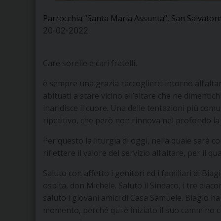
Parrocchia “Santa Maria Assunta”, San Salvator
20-02-2022
Care sorelle e cari fratelli,
è sempre una grazia raccoglierci intorno all’alta
abituati a stare vicino all’altare che ne dimentich
inaridisce il cuore. Una delle tentazioni più comun
ripetitivo, che però non rinnova nel profondo la 
Per questo la liturgia di oggi, nella quale sarà con
riflettere il valore del servizio all’altare, per il qua
Saluto con affetto i genitori ed i familiari di Biag
ospita, don Michele. Saluto il Sindaco, i tre dia
saluto i giovani amici di Casa Samuele. Biagio h
momento, perché qui è iniziato il suo cammino cris