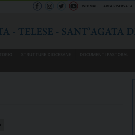
WEBMAIL
AREA RISERVATA
f
ig
tw
yt
b
TORIO
STRUTTURE DIOCESANE
DOCUMENTI PASTORALI
a