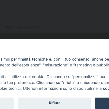
Pagina successiva »
URIA: UFFICI E SERVIZI
PHOTOGALLERY
imili per finalità tecniche e, con il tuo consenso, anche per 
ARROCCHIE
VIDEOGALLERY
amento dell'esperienza", "misurazione" e "targeting e pubbli
OCUMENTI PASTORALI
i all'utilizzo dei cookie. Cliccando su "personalizza" puoi
re le tue preferenze. Cliccando su "rifiuta" o chiudendo que
okie tecnici. Ulteriori informazioni sono disponibili nella
coo
Rifiuta
Copyright 2018 - Diocesi di Cerreto Sannita - Telese - Sant’Agata de’ Got