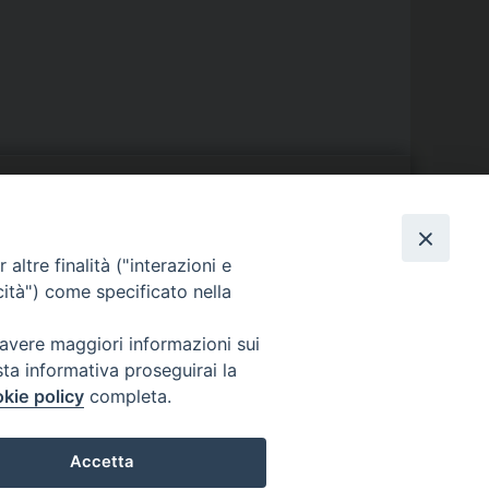
S
EDE VESCOVILE
altre finalità ("interazioni e
Piazza Wojtyla, 1
cità") come specificato nella
82032 Cerreto Sannita (BN)
Telefax: (+39) 0824 861115
 avere maggiori informazioni sui
Email:
sta informativa proseguirai la
info@diocesicerreto.it
kie policy
completa.
Accetta
i