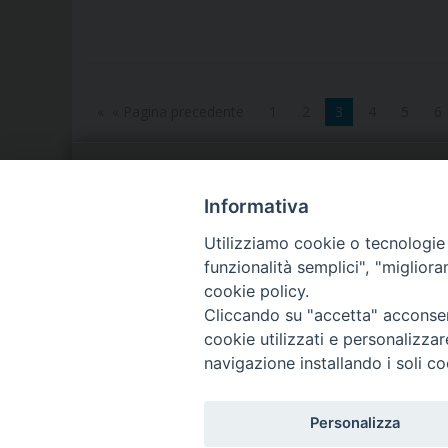
« Pagina precedente
1
2
3
4
5
6
LA NOSTRA DIOCESI
C
Informativa
Utilizziamo cookie o tecnologie s
IL VESCOVO
P
funzionalità semplici", "miglior
cookie policy.
AGENDA PASTORALE
D
Cliccando su "accetta" acconsent
cookie utilizzati e personalizza
navigazione installando i soli co
Personalizza