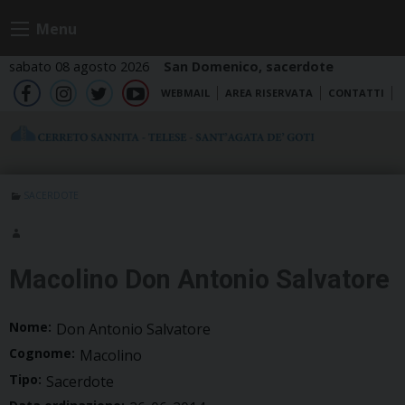
Skip
Menu
to
content
sabato 08 agosto 2026
San Domenico, sacerdote
WEBMAIL
AREA RISERVATA
CONTATTI
fb
ig
tw
yt
SACERDOTE
Macolino Don Antonio Salvatore
Nome:
Don Antonio Salvatore
Cognome:
Macolino
Tipo:
Sacerdote