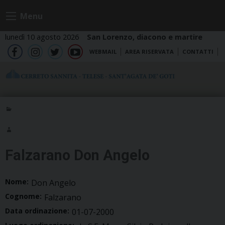
Skip
Menu
to
content
lunedì 10 agosto 2026
San Lorenzo, diacono e martire
WEBMAIL
AREA RISERVATA
CONTATTI
fb
ig
tw
yt
Falzarano Don Angelo
Nome:
Don Angelo
Cognome:
Falzarano
Data ordinazione:
01-07-2000