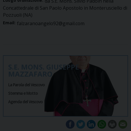
Luogo ordinazione:
da S.E. Mons. Silvio Padoin nella
Concattedrale di San Paolo Apostolo in Monterusciello di
Pozzuoli (NA)
Email:
falzaranoangelo92@gmail.com
S.E. MONS. GIUSEPPE
MAZZAFARO
La Parola del Vescovo
Stemma e Motto
Agenda del Vescovo