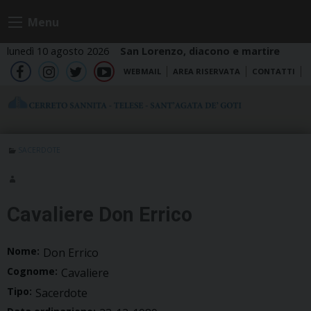
Skip
Menu
to
content
lunedì 10 agosto 2026
San Lorenzo, diacono e martire
WEBMAIL
AREA RISERVATA
CONTATTI
fb
ig
tw
yt
SACERDOTE
Cavaliere Don Errico
Nome:
Don Errico
Cognome:
Cavaliere
Tipo:
Sacerdote