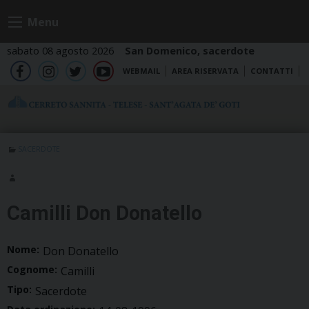
Skip
Menu
to
content
sabato 08 agosto 2026
San Domenico, sacerdote
WEBMAIL
AREA RISERVATA
CONTATTI
fb
ig
tw
yt
SACERDOTE
Camilli Don Donatello
Nome:
Don Donatello
Cognome:
Camilli
Tipo:
Sacerdote