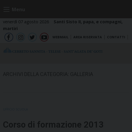
Skip
Menu
to
content
venerdì 07 agosto 2026
Santi Sisto II, papa, e compagni,
martiri
WEBMAIL
AREA RISERVATA
CONTATTI
fb
ig
tw
yt
ARCHIVI DELLA CATEGORIA:
GALLERIA
UFFICIO SCUOLA
Corso di formazione 2013