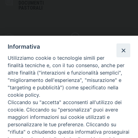
DOCUMENTI
PASTORALI
PHOTOGALLERY
VIDEOGALLERY
Informativa
Utilizziamo cookie o tecnologie simili per
finalità tecniche e, con il tuo consenso, anche per
altre finalità ("interazioni e funzionalità semplici",
S
EDE VESCOVILE
"miglioramento dell'esperienza", "misurazione" e
Piazza Wojtyla, 1
"targeting e pubblicità") come specificato nella
82032 Cerreto Sannita (BN)
cookie policy.
Cliccando su "accetta" acconsenti all'utilizzo dei
Telefax: (+39) 0824 861115
cookie. Cliccando su "personalizza" puoi avere
Email: info@diocesicerreto.it
maggiori informazioni sui cookie utilizzati e
personalizzare le tue preferenze. Cliccando su
"rifiuta" o chiudendo questa informativa proseguirai