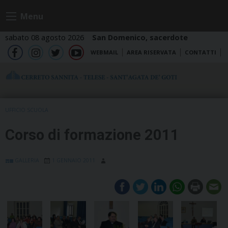
Skip
Menu
to
content
sabato 08 agosto 2026
San Domenico, sacerdote
WEBMAIL
AREA RISERVATA
CONTATTI
fb
ig
tw
yt
UFFICIO SCUOLA
Corso di formazione 2011
GALLERIA
1 GENNAIO 2011