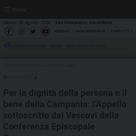
Skip
Menu
to
content
sabato 08 agosto 2026
San Domenico, sacerdote
WEBMAIL
AREA RISERVATA
CONTATTI
fb
ig
tw
yt
COMUNICAZIONI SOCIALI
,
IN EVIDENZA
,
NEWS
6 LUGLIO 2026
Per la dignità della persona e il
bene della Campania: l’Appello
sottoscritto dai Vescovi della
Conferenza Episcopale