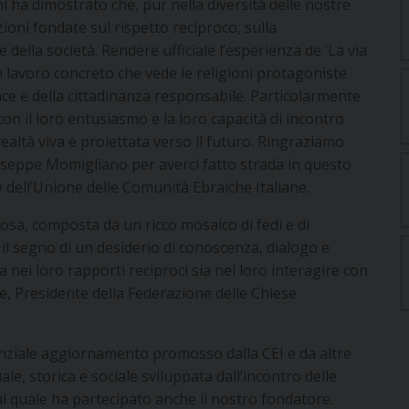
ni ha dimostrato che, pur nella diversità delle nostre
azioni fondate sul rispetto reciproco, sulla
della società. Rendere ufficiale l’esperienza de ‘La via
un lavoro concreto che vede le religioni protagoniste
ace e della cittadinanza responsabile. Particolarmente
 con il loro entusiasmo e la loro capacità di incontro
ltà viva e proiettata verso il futuro. Ringraziamo
iuseppe Momigliano per averci fatto strada in questo
 dell’Unione delle Comunità Ebraiche Italiane.
iosa, composta da un ricco mosaico di fedi e di
 il segno di un desiderio di conoscenza, dialogo e
 nei loro rapporti reciproci sia nel loro interagire con
ne, Presidente della Federazione delle Chiese
enziale aggiornamento promosso dalla CEI e da altre
le, storica e sociale sviluppata dall’incontro delle
 al quale ha partecipato anche il nostro fondatore.