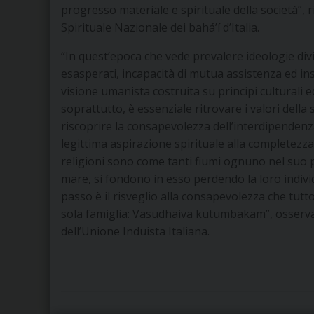
progresso materiale e spirituale della società”, r
Spirituale Nazionale dei bahá’í d’Italia.
“In quest’epoca che vede prevalere ideologie divis
esasperati, incapacità di mutua assistenza ed inse
visione umanista costruita su principi culturali 
soprattutto, è essenziale ritrovare i valori della 
riscoprire la consapevolezza dell’interdipendenza 
legittima aspirazione spirituale alla completezza,
religioni sono come tanti fiumi ognuno nel suo
mare, si fondono in esso perdendo la loro individu
passo è il risveglio alla consapevolezza che tutto
sola famiglia: Vasudhaiva kutumbakam”, osser
dell’Unione Induista Italiana.