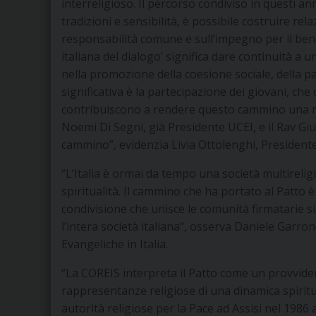
interreligioso. Il percorso condiviso in questi an
tradizioni e sensibilità, è possibile costruire rel
responsabilità comune e sull’impegno per il bene 
italiana del dialogo’ significa dare continuità a 
nella promozione della coesione sociale, della p
significativa è la partecipazione dei giovani, che
contribuiscono a rendere questo cammino una rea
Noemi Di Segni, già Presidente UCEI, e il Rav G
cammino”, evidenzia Livia Ottolenghi, Presidente
“L’Italia è ormai da tempo una società multirelig
spiritualità. Il cammino che ha portato al Patto è
condivisione che unisce le comunità firmatarie sia
l’intera società italiana”, osserva Daniele Garro
Evangeliche in Italia.
“La COREIS interpreta il Patto come un provvid
rappresentanze religiose di una dinamica spiritua
autorità religiose per la Pace ad Assisi nel 1986