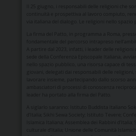
Il 25 giugno, i responsabili delle religioni che s
continuità e prospettiva al lavoro compiuto, ren
via italiana del dialogo. Le religioni nello spazio
La firma del Patto, in programma a Roma, presso
fondamentale del percorso intrapreso nell’ambit
A partire dal 2023, infatti, i leader delle religio
sede della Conferenza Episcopale Italiana, avvia
nello spazio pubblico, una risorsa capace di tes
giovani, delegati dai responsabili delle religioni
lavorare insieme, partecipando dallo scorso anno a
ambasciatori di processi di conoscenza reciproca 
leader ha portato alla firma del Patto.
A siglarlo saranno: Istituto Buddista Italiano S
d’Italia; Sikhi Sewa Society; Istituto Tevere; Con
Islamica Italiana; Assemblea dei Rabbini d’Italia;
culturale d’Italia; Unione delle Comunità Islamich