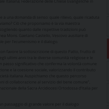
e Italiana; Federazione delle Chiese Evangeliche in
nde a una domanda di senso: quale rilievo, quale ricaduta
i viviamo? Ciò che proponiamo è la via maestra
accogliendo quanto dalle rispettive tradizioni può
linea Mons. Gaetano Castello, Vescovo ausiliare di
e per l’ecumenismo e il dialogo.
con favore la sottoscrizione di questo Patto, frutto di
li ultimi anni tra le diverse comunità religiose e le
i un passo significativo che conferma la volontà comune
zione e la coesione sociale, valorizzando il contributo
società italiana. Auspichiamo che questo percorso
ioni di collaborazione al servizio del bene comune”,
azionale della Sacra Arcidiocesi Ortodossa d’Italia per
un passaggio di grande valore per il dialogo