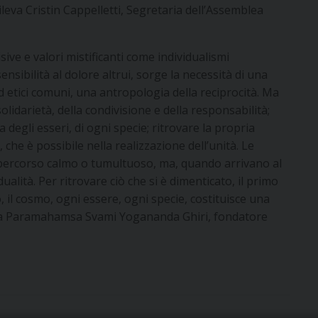
ileva Cristin Cappelletti, Segretaria dell’Assemblea
ive e valori mistificanti come individualismi
nsibilità al dolore altrui, sorge la necessità di una
ed etici comuni, una antropologia della reciprocità. Ma
solidarietà, della condivisione e della responsabilità;
degli esseri, di ogni specie; ritrovare la propria
 che è possibile nella realizzazione dell’unità. Le
 percorso calmo o tumultuoso, ma, quando arrivano al
alità. Per ritrovare ciò che si è dimenticato, il primo
, il cosmo, ogni essere, ogni specie, costituisce una
va Paramahamsa Svami Yogananda Ghiri, fondatore