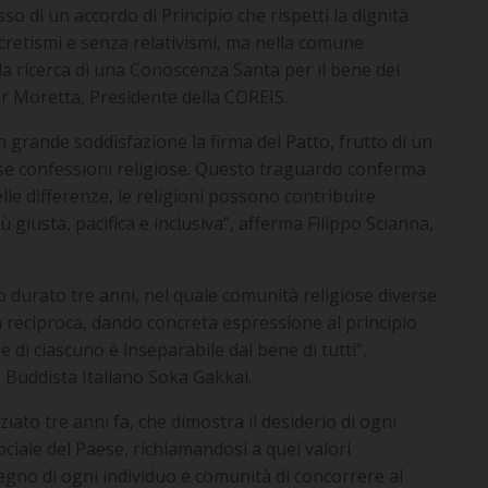
o di un accordo di Principio che rispetti la dignità
sincretismi e senza relativismi, ma nella comune
 la ricerca di una Conoscenza Santa per il bene dei
Bakr Moretta, Presidente della COREIS.
grande soddisfazione la firma del Patto, frutto di un
rse confessioni religiose. Questo traguardo conferma
elle differenze, le religioni possono contribuire
 giusta, pacifica e inclusiva”, afferma Filippo Scianna,
o durato tre anni, nel quale comunità religiose diverse
à reciproca, dando concreta espressione al principio
 di ciascuno è inseparabile dal bene di tutti”,
o Buddista Italiano Soka Gakkai.
ziato tre anni fa, che dimostra il desiderio di ogni
ociale del Paese, richiamandosi a quei valori
pegno di ogni individuo e comunità di concorrere al