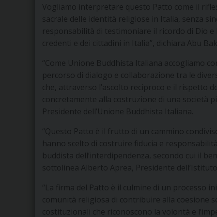
Vogliamo interpretare questo Patto come il rifless
sacrale delle identità religiose in Italia, senza 
responsabilità di testimoniare il ricordo di Dio e
credenti e dei cittadini in Italia”, dichiara Abu 
“Come Unione Buddhista Italiana accogliamo con 
percorso di dialogo e collaborazione tra le dive
che, attraverso l’ascolto reciproco e il rispetto d
concretamente alla costruzione di una società più
Presidente dell’Unione Buddhista Italiana.
“Questo Patto è il frutto di un cammino condivis
hanno scelto di costruire fiducia e responsabilit
buddista dell’interdipendenza, secondo cui il bene
sottolinea Alberto Aprea, Presidente dell’Istitut
“La firma del Patto è il culmine di un processo ini
comunità religiosa di contribuire alla coesione s
costituzionali che riconoscono la volontà e l’im