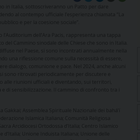
ono in Italia, sottoscriveranno un Patto per dare
dendo al contempo ufficiale l’esperienza chiamata “La
 pubblico e per la coesione sociale”.
 l’Auditorium dell’Ara Pacis, rappresenta una tappa
o del Cammino sinodale delle Chiese che sono in Italia.
ni diffuse nel Paese, si sono incontrati annualmente nella
ndo una riflessione comune sulla necessità di essere,
sere dialogo, comunione e pace. Nel 2024, anche alcuni
, si sono ritrovati periodicamente per discutere e
lle riunioni ufficiali e diventando, sui territori,
e di sensibilizzazione. Il cammino di confronto tra i
oka Gakkai; Assemblea Spirituale Nazionale dei bahá’í
federazione Islamica Italiana; Comunità Religiosa
 Sacra Arcidiocesi Ortodossa d’Italia; Centro Islamico
e d’Italia; Unione Induista Italiana; Unione delle