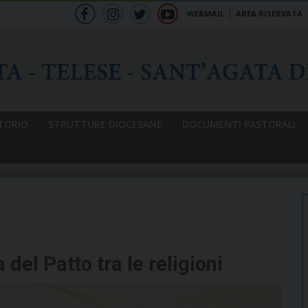
WEBMAIL
AREA RISERVATA
f
ig
tw
yt
b
TORIO
STRUTTURE DIOCESANE
DOCUMENTI PASTORALI
 del Patto tra le religioni