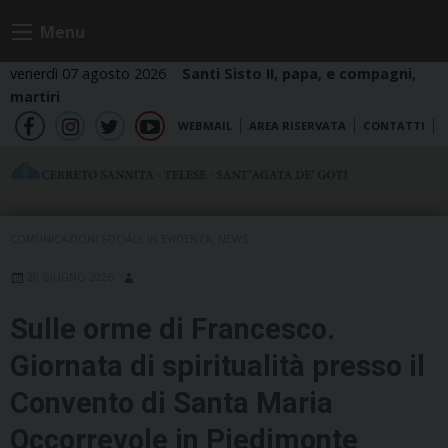
Skip
Menu
to
content
venerdì 07 agosto 2026
Santi Sisto II, papa, e compagni,
martiri
WEBMAIL
AREA RISERVATA
CONTATTI
fb
ig
tw
yt
COMUNICAZIONI SOCIALI
,
IN EVIDENZA
,
NEWS
20 GIUGNO 2026
Sulle orme di Francesco.
Giornata di spiritualità presso il
Convento di Santa Maria
Occorrevole in Piedimonte