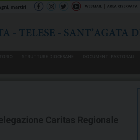
WEBMAIL
AREA RISERVATA
gni, martiri
f
ig
tw
yt
b
TORIO
STRUTTURE DIOCESANE
DOCUMENTI PASTORALI
Delegazione Caritas Regionale