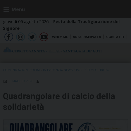
Skip
Menu
to
content
giovedì 06 agosto 2026
Festa della Trasfigurazione del
Signore
WEBMAIL
AREA RISERVATA
CONTATTI
fb
ig
tw
yt
COMUNICAZIONI SOCIALI
,
IN EVIDENZA
,
NEWS
,
SPORT E TEMPO LIBERO
30 MAGGIO 2026
Quadrangolare di calcio della
solidarietà