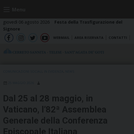
Skip
Menu
to
content
giovedì 06 agosto 2026
Festa della Trasfigurazione del
Signore
WEBMAIL
AREA RISERVATA
CONTATTI
fb
ig
tw
yt
COMUNICAZIONI SOCIALI
,
IN EVIDENZA
,
NEWS
25 MAGGIO 2026
Dal 25 al 28 maggio, in
Vaticano, l’82ª Assemblea
Generale della Conferenza
Episcopale Italiana