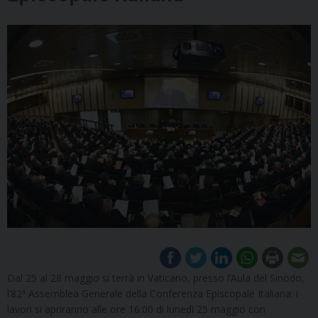
Dal 25 al 28 maggio si terrà in Vaticano, presso l’Aula del Sinodo,
l’82ª Assemblea Generale della Conferenza Episcopale Italiana: i
lavori si apriranno alle ore 16:00 di lunedì 25 maggio con