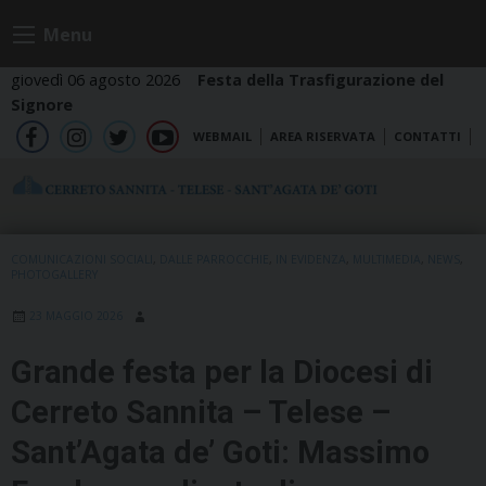
Skip
Menu
to
content
giovedì 06 agosto 2026
Festa della Trasfigurazione del
Signore
WEBMAIL
AREA RISERVATA
CONTATTI
fb
ig
tw
yt
COMUNICAZIONI SOCIALI
,
DALLE PARROCCHIE
,
IN EVIDENZA
,
MULTIMEDIA
,
NEWS
,
PHOTOGALLERY
23 MAGGIO 2026
Grande festa per la Diocesi di
Cerreto Sannita – Telese –
Sant’Agata de’ Goti: Massimo