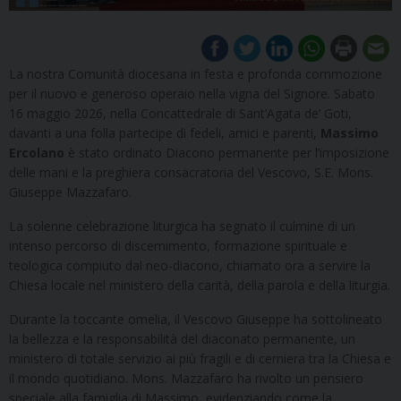
La nostra Comunità diocesana in festa e profonda commozione
per il nuovo e generoso operaio nella vigna del Signore. Sabato
16 maggio 2026, nella Concattedrale di Sant’Agata de’ Goti,
davanti a una folla partecipe di fedeli, amici e parenti,
Massimo
Ercolano
è stato ordinato Diacono permanente per l’imposizione
delle mani e la preghiera consacratoria del Vescovo, S.E. Mons.
Giuseppe Mazzafaro.
La solenne celebrazione liturgica ha segnato il culmine di un
intenso percorso di discernimento, formazione spirituale e
teologica compiuto dal neo-diacono, chiamato ora a servire la
Chiesa locale nel ministero della carità, della parola e della liturgia.
Durante la toccante omelia, il Vescovo Giuseppe ha sottolineato
la bellezza e la responsabilità del diaconato permanente, un
ministero di totale servizio ai più fragili e di cerniera tra la Chiesa e
il mondo quotidiano. Mons. Mazzafaro ha rivolto un pensiero
speciale alla famiglia di Massimo, evidenziando come la