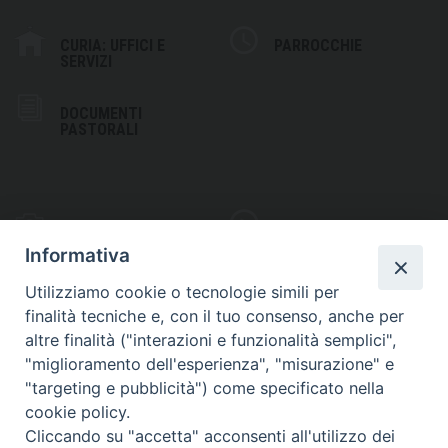
CURIA: UFFICI E
PARROCCHIE
SERVIZI
DOCUMENTI
PASTORALI
PHOTOGALLERY
VIDEOGALLERY
Informativa
Utilizziamo cookie o tecnologie simili per
finalità tecniche e, con il tuo consenso, anche per
altre finalità ("interazioni e funzionalità semplici",
S
EDE VESCOVILE
"miglioramento dell'esperienza", "misurazione" e
Piazza Wojtyla, 1
"targeting e pubblicità") come specificato nella
82032 Cerreto Sannita (BN)
cookie policy.
Cliccando su "accetta" acconsenti all'utilizzo dei
Telefax: (+39) 0824 861115